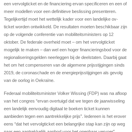
een vervolgticket en de financiering ervan specificeren en een of
meer modellen voor een definitieve beslissing presenteren.
Tegelijkertijd moet het wettelijk kader voor een landelijke ov-
ticket worden ontwikkeld. De resultaten moeten beschikbaar zijn
op de volgende conferentie van mobiliteitsministers op 12
oktober. De federale overheid moet – om het vervolgticket
mogelijk te maken – dan wel een hoger financieringsbod voor de
regionaliseringsgelden neerleggen bij de deelstaten. Daarbij gaat
het om het compenseren van de algemene prijsstijgingen sinds
2019, de coronaschade en de energieprijsstijgingen als gevolg
van de oorlog in Oekraïne.
Federaal mobiliteitsminister Volker Wissing (FDP) was na afloop
van het congres “ervan overtuigd dat we tegen de jaarwisseling
een landelijk eenvoudig digitaal te boeken ticket kunnen
aanbieden tegen een aantrekkelijke prijs”. Iedereen is het erover
eens “dat het vervolgticket een belangrijke stap kan zijn op weg
naar een aantrekkelijk aanbod voor het openbaar vervoer”.