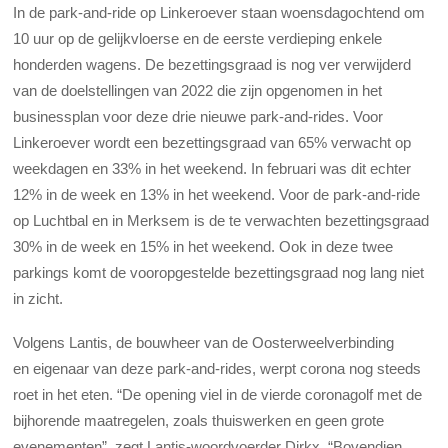
In de park-and-ride op Linkeroever staan woensdagochtend om
10 uur op de gelijkvloerse en de eerste verdieping enkele
honderden wagens. De bezettingsgraad is nog ver verwijderd
van de doelstellingen van 2022 die zijn opgenomen in het
businessplan voor deze drie nieuwe park-and-rides. Voor
Linkeroever wordt een bezettingsgraad van 65% verwacht op
weekdagen en 33% in het weekend. In februari was dit echter
12% in de week en 13% in het weekend. Voor de park-and-ride
op Luchtbal en in Merksem is de te verwachten bezettingsgraad
30% in de week en 15% in het weekend. Ook in deze twee
parkings komt de vooropgestelde bezettingsgraad nog lang niet
in zicht.
Volgens Lantis, de bouwheer van de Oosterweelverbinding
en eigenaar van deze park-and-rides, werpt corona nog steeds
roet in het eten. “De opening viel in de vierde coronagolf met de
bijhorende maatregelen, zoals thuiswerken en geen grote
evenementen”, zegt Lantis-woordvoerder Dirkx. “Bovendien