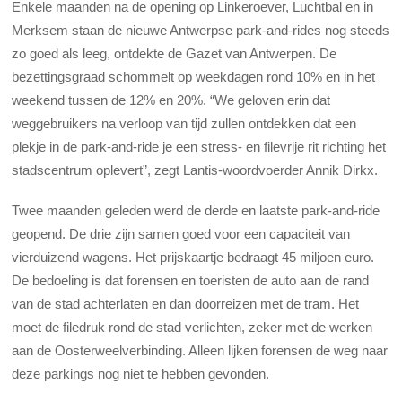
Enkele maanden na de opening op Linkeroever, Luchtbal en in
Merksem staan de nieuwe Antwerpse park-and-rides nog steeds
zo goed als leeg, ontdekte de Gazet van Antwerpen. De
bezettingsgraad schommelt op weekdagen rond 10% en in het
weekend tussen de 12% en 20%. “We geloven erin dat
weggebruikers na verloop van tijd zullen ontdekken dat een
plekje in de park-and-ride je een stress- en filevrije rit richting het
stadscentrum oplevert”, zegt Lantis-woordvoerder Annik Dirkx.
Twee maanden geleden werd de derde en laatste park-and-ride
geopend. De drie zijn samen goed voor een capaciteit van
vierduizend wagens. Het prijskaartje bedraagt 45 miljoen euro.
De bedoeling is dat forensen en toeristen de auto aan de rand
van de stad achterlaten en dan doorreizen met de tram. Het
moet de filedruk rond de stad verlichten, zeker met de werken
aan de Oosterweelverbinding. Alleen lijken forensen de weg naar
deze parkings nog niet te hebben gevonden.