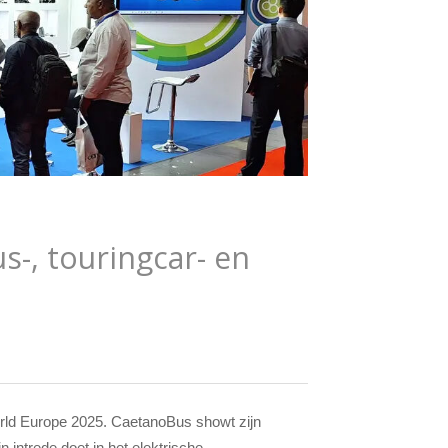
s-, touringcar- en
orld Europe 2025. CaetanoBus showt zijn
jn intrede doet in het elektrische