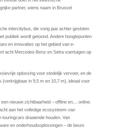
rijke partner, wiens naam in Brussel
he intercitybus, die vorig jaar achter gesloten
het publiek wordt getoond. Andere hoogtepunten
ro en innovaties op het gebied van e-
eert acht Mercedes-Benz en Setra voertuigen op
evrije oplossing voor stedelijk vervoer, en de
verkrijgbaar in 9,5 m en 10,7 m), ideaal voor
een nieuwe zichtbaarheid – offline en… online.
acht aan het volledige ecosysteem van
 touringcars draaiende houden. Van
oftware en onderhoudsoplossingen – de beurs