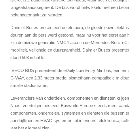
langeafstandssegment. De bus wordt ontwikkeld met een belang
bekendgemaakt zal worden.
Daimler Buses presenteert de eIntouro, de gloednieuwe elektrisc
deuren aan de pers werd getoond, maar nu voor het eerst aan 
zijn de nieuwe generatie NMC4-accu in de Mercedes-Benz eCita
mobiliteit, veiligheid en duurzaamheid. Daimler Buses present
stand 503 in hal 5.
IVECO BUS presenteert de eDaily Low Entry Minibus, een emissi
G-WAY, een 2,33 meter brede, biomethaan-compatibele midibus (
smalle stadsstraten.
Leveranciers van onderdelen, componenten en diensten krijgen 
Naast voertuigen besteedt Busworld Europe steeds meer aand
componenten, onderdelen, systemen en diensten die bussen en
aandrijflijnen en HVAC-systemen tot interieurs, elektronica, s
laat het allemaal zien.