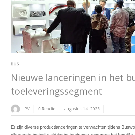
BUS
Nieuwe lanceringen in het bu
toeleveringssegment
PV
0 Reactie
augustus 14, 2025
Er zijn diverse productlanceringen te verwachten tijdens Busw
allereerste batterij-elektrische touringcar, waarmee het bedrijf zi