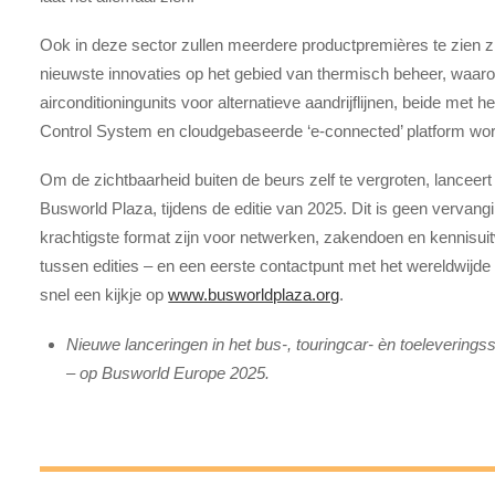
Ook in deze sector zullen meerdere productpremières te zien zi
nieuwste innovaties op het gebied van thermisch beheer, wa
airconditioningunits voor alternatieve aandrijflijnen, beide met 
Control System en cloudgebaseerde ‘e-connected’ platform wor
Om de zichtbaarheid buiten de beurs zelf te vergroten, lanceert 
Busworld Plaza, tijdens de editie van 2025. Dit is geen vervan
krachtigste format zijn voor netwerken, zakendoen en kennisuitw
tussen edities – en een eerste contactpunt met het wereldwij
snel een kijkje op
www.busworldplaza.org
.
Nieuwe lanceringen in het bus-, touringcar- èn toeleverings
– op Busworld Europe 2025.