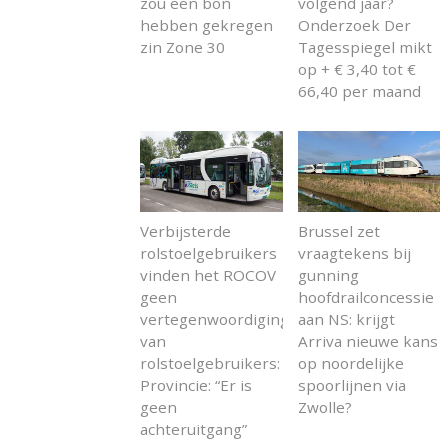
zou een bon
volgend jaar?
hebben gekregen
Onderzoek Der
zin Zone 30
Tagesspiegel mikt
op + € 3,40 tot €
66,40 per maand
Verbijsterde
Brussel zet
rolstoelgebruikers
vraagtekens bij
vinden het ROCOV
gunning
geen
hoofdrailconcessie
vertegenwoordiging
aan NS: krijgt
van
Arriva nieuwe kans
rolstoelgebruikers:
op noordelijke
Provincie: “Er is
spoorlijnen via
geen
Zwolle?
achteruitgang”