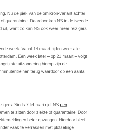
g. Nu de piek van de omikron-variant achter
te of quarantaine. Daardoor kan NS in de tweede
ed uit, want zo kan NS ook weer meer reizigers
gende week. Vanaf 14 maart rijden weer alle
otterdam. Een week later – op 21 maart – volgt
ngrijkste uitzondering hierop zijn de
ienminutentreinen terug waardoor op een aantal
igers. Sinds 7 februari rijdt NS
een
en te zitten door ziekte of quarantaine. Door
ziektemeldingen beter opvangen. Hierdoor bleef
inder vaak te verrassen met plotselinge