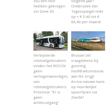
zou een bon
volgend jaar?
hebben gekregen
Onderzoek Der
zin Zone 30
Tagesspiegel mikt
op + € 3,40 tot €
66,40 per maand
Verbijsterde
Brussel zet
rolstoelgebruikers
vraagtekens bij
vinden het ROCOV
gunning
geen
hoofdrailconcessie
vertegenwoordiging
aan NS: krijgt
van
Arriva nieuwe kans
rolstoelgebruikers:
op noordelijke
Provincie: “Er is
spoorlijnen via
geen
Zwolle?
achteruitgang”