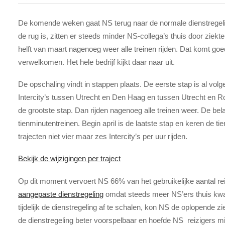
De komende weken gaat NS terug naar de normale dienstregelin
de rug is, zitten er steeds minder NS-collega’s thuis door ziek
helft van maart nagenoeg weer alle treinen rijden. Dat komt go
verwelkomen. Het hele bedrijf kijkt daar naar uit.
De opschaling vindt in stappen plaats. De eerste stap is al vol
Intercity’s tussen Utrecht en Den Haag en tussen Utrecht en R
de grootste stap. Dan rijden nagenoeg alle treinen weer. De bela
tienminutentreinen. Begin april is de laatste stap en keren de t
trajecten niet vier maar zes Intercity’s per uur rijden.
Bekijk de wijzigingen per traject
Op dit moment vervoert NS 66% van het gebruikelijke aantal reiz
aangepaste dienstregeling
omdat steeds meer NS’ers thuis kwam
tijdelijk de dienstregeling af te schalen, kon NS de oplopende 
de dienstregeling beter voorspelbaar en hoefde NS reizigers m