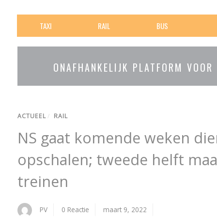
TAXI
RAIL
BUS
ONAFHANKELIJK PLATFORM VOOR
ACTUEEL
/
RAIL
NS gaat komende weken dien
opschalen; tweede helft maart
treinen
PV
0 Reactie
maart 9, 2022