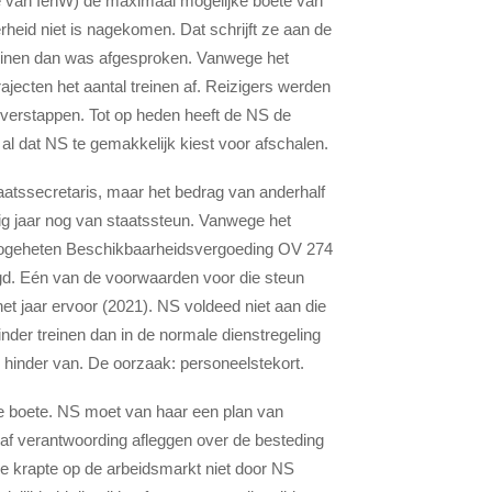
ie van IenW) de maximaal mogelijke boete van
heid niet is nagekomen. Dat schrijft ze aan de
reinen dan was afgesproken. Vanwege het
jecten het aantal treinen af. Reizigers werden
verstappen. Tot op heden heeft de NS de
al dat NS te gemakkelijk kiest voor afschalen.
taatssecretaris, maar het bedrag van anderhalf
ig jaar nog van staatssteun. Vanwege het
e zogeheten Beschikbaarheidsvergoeding OV 274
egd. Eén van de voorwaarden voor die steun
het jaar ervoor (2021). NS voldeed niet aan die
nder treinen dan in de normale dienstregeling
 hinder van. De oorzaak: personeelstekort.
 de boete. NS moet van haar een plan van
raf verantwoording afleggen over de besteding
de krapte op de arbeidsmarkt niet door NS