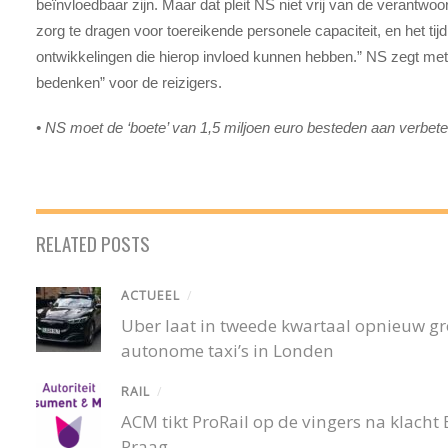
beïnvloedbaar zijn. Maar dat pleit NS niet vrij van de verantwoord
zorg te dragen voor toereikende personele capaciteit, en het tij
ontwikkelingen die hierop invloed kunnen hebben.” NS zegt met
bedenken” voor de reizigers.
• NS moet de ‘boete’ van 1,5 miljoen euro besteden aan verbeter
RELATED POSTS
ACTUEEL
/
Uber laat in tweede kwartaal opnieuw gro
autonome taxi’s in Londen
RAIL
/
ACM tikt ProRail op de vingers na klacht
Praag