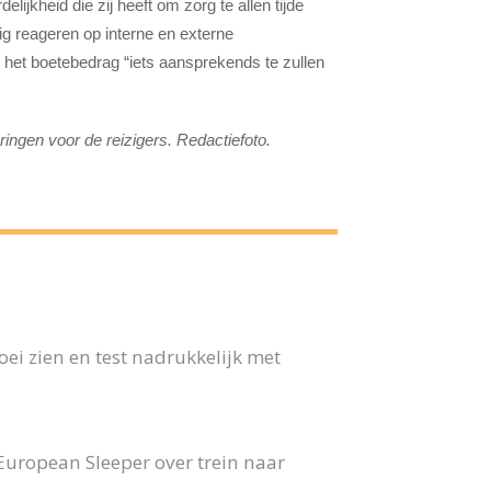
elijkheid die zij heeft om zorg te allen tijde
dig reageren op interne en externe
 het boetebedrag “iets aansprekends te zullen
ingen voor de reizigers. Redactiefoto.
ei zien en test nadrukkelijk met
 European Sleeper over trein naar