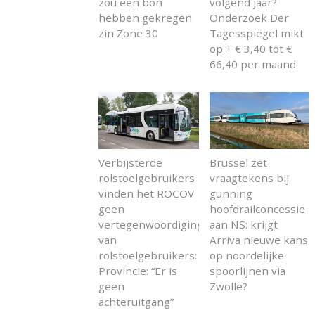
zou een bon
volgend jaar?
hebben gekregen
Onderzoek Der
zin Zone 30
Tagesspiegel mikt
op + € 3,40 tot €
66,40 per maand
Verbijsterde
Brussel zet
rolstoelgebruikers
vraagtekens bij
vinden het ROCOV
gunning
geen
hoofdrailconcessie
vertegenwoordiging
aan NS: krijgt
van
Arriva nieuwe kans
rolstoelgebruikers:
op noordelijke
Provincie: “Er is
spoorlijnen via
geen
Zwolle?
achteruitgang”