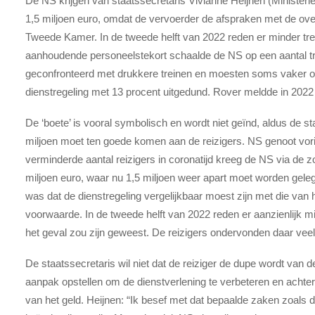
De NS krijgen van staatssecretaris Vivianne Heijnen (Minister
1,5 miljoen euro, omdat de vervoerder de afspraken met de over
Tweede Kamer. In de tweede helft van 2022 reden er minder t
aanhoudende personeelstekort schaalde de NS op een aantal tra
geconfronteerd met drukkere treinen en moesten soms vaker o
dienstregeling met 13 procent uitgedund. Rover meldde in 2022 
De ‘boete’ is vooral symbolisch en wordt niet geïnd, aldus de s
miljoen moet ten goede komen aan de reizigers. NS genoot vor
verminderde aantal reizigers in coronatijd kreeg de NS via d
miljoen euro, waar nu 1,5 miljoen weer apart moet worden gel
was dat de dienstregeling vergelijkbaar moest zijn met die van 
voorwaarde. In de tweede helft van 2022 reden er aanzienlijk mi
het geval zou zijn geweest. De reizigers ondervonden daar veel
De staatssecretaris wil niet dat de reiziger de dupe wordt van
aanpak opstellen om de dienstverlening te verbeteren en achte
van het geld. Heijnen: “Ik besef met dat bepaalde zaken zoals 