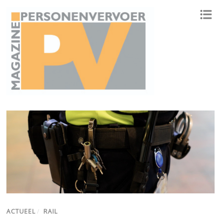
ONAFHANKELIJK PLATFORM VOOR HET PERSONENVERVOER
ACTUEEL
/
RAIL