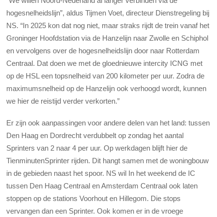
“We willen Noord-Nederland al langer verbinden via de
hogesnelheidslijn”, aldus Tijmen Voet, directeur Dienstregeling bij
NS. “In 2025 kon dat nog niet, maar straks rijdt de trein vanaf het
Groninger Hoofdstation via de Hanzelijn naar Zwolle en Schiphol
en vervolgens over de hogesnelheidslijn door naar Rotterdam
Centraal. Dat doen we met de gloednieuwe intercity ICNG met
op de HSL een topsnelheid van 200 kilometer per uur. Zodra de
maximumsnelheid op de Hanzelijn ook verhoogd wordt, kunnen
we hier de reistijd verder verkorten.”
Er zijn ook aanpassingen voor andere delen van het land: tussen
Den Haag en Dordrecht verdubbelt op zondag het aantal
Sprinters van 2 naar 4 per uur. Op werkdagen blijft hier de
TienminutenSprinter rijden. Dit hangt samen met de woningbouw
in de gebieden naast het spoor. NS wil In het weekend de IC
tussen Den Haag Centraal en Amsterdam Centraal ook laten
stoppen op de stations Voorhout en Hillegom. Die stops
vervangen dan een Sprinter. Ook komen er in de vroege