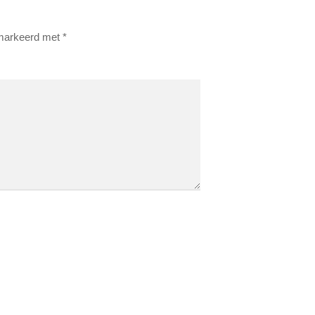
emarkeerd met
*