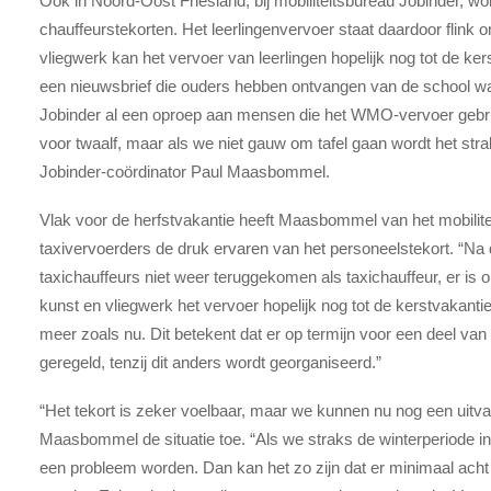
Ook in Noord-Oost Friesland, bij mobiliteitsbureau Jobinder, wo
chauffeurstekorten. Het leerlingenvervoer staat daardoor flink
vliegwerk kan het vervoer van leerlingen hopelijk nog tot de ke
een nieuwsbrief die ouders hebben ontvangen van de school waar
Jobinder al een oproep aan mensen die het WMO-vervoer gebruik
voor twaalf, maar als we niet gauw om tafel gaan wordt het straks 
Jobinder-coördinator Paul Maasbommel.
Vlak voor de herfstvakantie heeft Maasbommel van het mobilit
taxivervoerders de druk ervaren van het personeelstekort. “Na d
taxichauffeurs niet weer teruggekomen als taxichauffeur, er i
kunst en vliegwerk het vervoer hopelijk nog tot de kerstvakant
meer zoals nu. Dit betekent dat er op termijn voor een deel va
geregeld, tenzij dit anders wordt georganiseerd.”
“Het tekort is zeker voelbaar, maar we kunnen nu nog een uitval
Maasbommel de situatie toe. “Als we straks de winterperiode in
een probleem worden. Dan kan het zo zijn dat er minimaal acht 