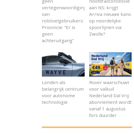
geen
hoofdrailconcessie
vertegenwoordiging
aan NS: krijgt
van
Arriva nieuwe kans
rolstoelgebruikers:
op noordelijke
Provincie: “Er is
spoorlijnen via
geen
Zwolle?
achteruitgang”
Londen als
Rover waarschuwt
belangrijk centrum
voor valkuil
voor autonome
Nederland Dal Vrij:
technologie
abonnement wordt
vanaf 1 augustus
fors duurder