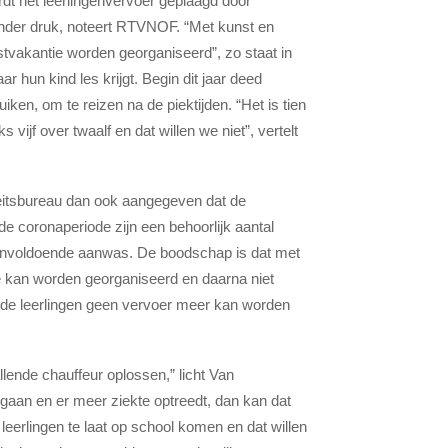
rdt het leerlingenvervoer geplaagd door
 onder druk, noteert RTVNOF. “Met kunst en
rstvakantie worden georganiseerd”, zo staat in
 hun kind les krijgt. Begin dit jaar deed
en, om te reizen na de piektijden. “Het is tien
vijf over twaalf en dat willen we niet”, vertelt
eitsbureau dan ook aangegeven dat de
e coronaperiode zijn een behoorlijk aantal
s onvoldoende aanwas. De boodschap is dat met
ie kan worden georganiseerd en daarna niet
n de leerlingen geen vervoer meer kan worden
lende chauffeur oplossen,” licht Van
gaan en er meer ziekte optreedt, dan kan dat
leerlingen te laat op school komen en dat willen