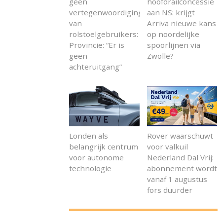
geen
hoofdrailconcessie
vertegenwoordiging
aan NS: krijgt
van
Arriva nieuwe kans
rolstoelgebruikers:
op noordelijke
Provincie: “Er is
spoorlijnen via
geen
Zwolle?
achteruitgang”
Londen als
Rover waarschuwt
belangrijk centrum
voor valkuil
voor autonome
Nederland Dal Vrij:
technologie
abonnement wordt
vanaf 1 augustus
fors duurder