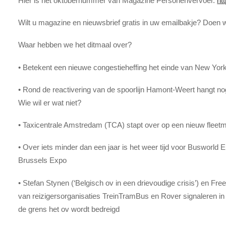
Hier is het oktobernummer van Magazine Personenvervoer.
ht
Wilt u magazine en nieuwsbrief gratis in uw emailbakje? Doen 
Waar hebben we het ditmaal over?
• Betekent een nieuwe congestieheffing het einde van New York’
• Rond de reactivering van de spoorlijn Hamont-Weert hangt no
Wie wil er wat niet?
• Taxicentrale Amstredam (TCA) stapt over op een nieuw flee
• Over iets minder dan een jaar is het weer tijd voor Busworld
Brussels Expo
• Stefan Stynen (‘Belgisch ov in een drievoudige crisis’) en Free
van reizigersorganisaties TreinTramBus en Rover signaleren in
de grens het ov wordt bedreigd