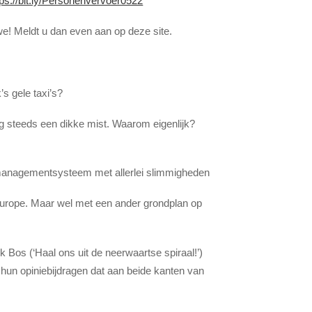
tps://bit.ly/Personenvervoer0522
we! Meldt u dan even aan op deze site.
s gele taxi’s?
g steeds een dikke mist. Waarom eigenlijk?
tmanagementsysteem met allerlei slimmigheden
 Europe. Maar wel met een ander grondplan op
k Bos (‘Haal ons uit de neerwaartse spiraal!’)
 hun opiniebijdragen dat aan beide kanten van