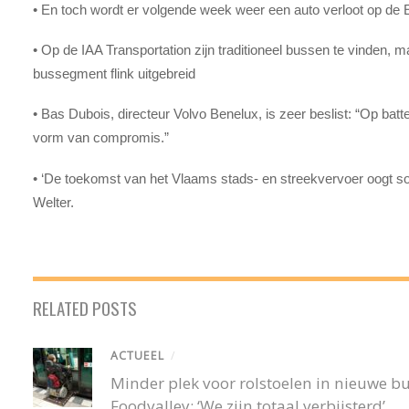
• En toch wordt er volgende week weer een auto verloot op d
• Op de IAA Transportation zijn traditioneel bussen te vinden, ma
bussegment flink uitgebreid
• Bas Dubois, directeur Volvo Benelux, is zeer beslist: “Op batt
vorm van compromis.”
• ‘De toekomst van het Vlaams stads- en streekvervoer oogt 
Welter.
RELATED POSTS
ACTUEEL
/
Minder plek voor rolstoelen in nieuwe 
Foodvalley: ‘We zijn totaal verbijsterd’