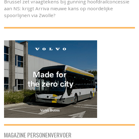
Brussel zet vraagtekens bij gunning hoofdrailconcessie
aan NS: krijgt Arriva nieuwe kans op noordelijke
spoorlijnen via Zwolle?
MAGAZINE PERSONENVERVOER