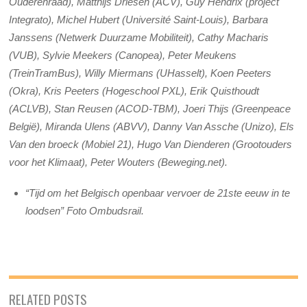
Ouderenraad), Matthijs Driesen (ACV), Guy Hendrix (project
Integrato), Michel Hubert (Université Saint-Louis), Barbara
Janssens (Netwerk Duurzame Mobiliteit), Cathy Macharis
(VUB), Sylvie Meekers (Canopea), Peter Meukens
(TreinTramBus), Willy Miermans (UHasselt), Koen Peeters
(Okra), Kris Peeters (Hogeschool PXL), Erik Quisthoudt
(ACLVB), Stan Reusen (ACOD-TBM), Joeri Thijs (Greenpeace
België), Miranda Ulens (ABVV), Danny Van Assche (Unizo), Els
Van den broeck (Mobiel 21), Hugo Van Dienderen (Grootouders
voor het Klimaat), Peter Wouters (Beweging.net).
“Tijd om het Belgisch openbaar vervoer de 21ste eeuw in te
loodsen” Foto Ombudsrail.
RELATED POSTS