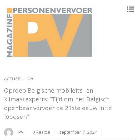
ONAFHANKELIJK PLATFORM VOOR HET PERSONENVERVOER
ACTUEEL
/
OV
Oproep Belgische mobileits- en
klimaatexperts: “Tijd om het Belgisch
openbaar vervoer de 21ste eeuw in te
loodsen”
PV
0 Reactie
september 7, 2024