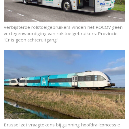
Verbijsterde rolstoelgebruikers vinden het ROCOV geen
vertegenwoordiging van rolstoelgebruikers: Provincie:
“Er is geen achteruitgang”
Brussel zet vraagtekens bij gunning hoofdrailconcessie