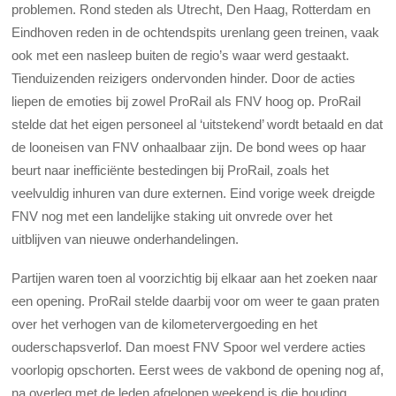
problemen. Rond steden als Utrecht, Den Haag, Rotterdam en
Eindhoven reden in de ochtendspits urenlang geen treinen, vaak
ook met een nasleep buiten de regio’s waar werd gestaakt.
Tienduizenden reizigers ondervonden hinder. Door de acties
liepen de emoties bij zowel ProRail als FNV hoog op. ProRail
stelde dat het eigen personeel al ‘uitstekend’ wordt betaald en dat
de looneisen van FNV onhaalbaar zijn. De bond wees op haar
beurt naar inefficiënte bestedingen bij ProRail, zoals het
veelvuldig inhuren van dure externen. Eind vorige week dreigde
FNV nog met een landelijke staking uit onvrede over het
uitblijven van nieuwe onderhandelingen.
Partijen waren toen al voorzichtig bij elkaar aan het zoeken naar
een opening. ProRail stelde daarbij voor om weer te gaan praten
over het verhogen van de kilometervergoeding en het
ouderschapsverlof. Dan moest FNV Spoor wel verdere acties
voorlopig opschorten. Eerst wees de vakbond de opening nog af,
na overleg met de leden afgelopen weekend is die houding