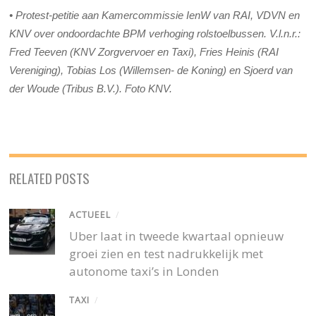
•
Protest-
petitie
aan
Kamercommissie
IenW
van RAI, VDVN
en
KNV over
ondoordachte
BPM
verhoging
rolstoelbussen
.
V
.l.n.r
.
:
Fred
Teeven
(KNV
Zorgvervoer
en
Taxi), Fries Heinis (RAI
Vereniging), Tobias Los (Willemsen- de Koning)
en
Sjoerd van
der Woude (Tribus B.V.)
. Foto KNV.
RELATED POSTS
ACTUEEL
/
Uber laat in tweede kwartaal opnieuw
groei zien en test nadrukkelijk met
autonome taxi’s in Londen
TAXI
/