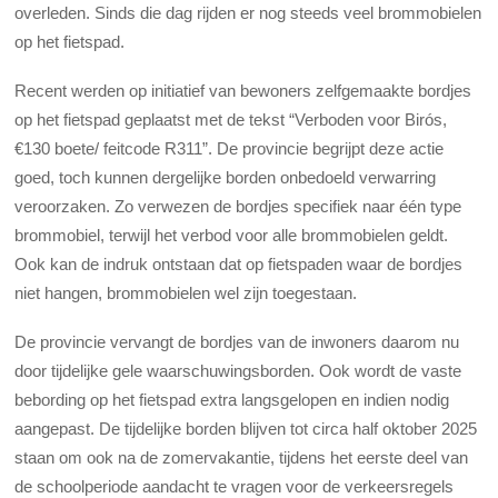
overleden. Sinds die dag rijden er nog steeds veel brommobielen
op het fietspad.
Recent werden op initiatief van bewoners zelfgemaakte bordjes
op het fietspad geplaatst met de tekst “Verboden voor Birós,
€130 boete/ feitcode R311”. De provincie begrijpt deze actie
goed, toch kunnen dergelijke borden onbedoeld verwarring
veroorzaken. Zo verwezen de bordjes specifiek naar één type
brommobiel, terwijl het verbod voor alle brommobielen geldt.
Ook kan de indruk ontstaan dat op fietspaden waar de bordjes
niet hangen, brommobielen wel zijn toegestaan.
De provincie vervangt de bordjes van de inwoners daarom nu
door tijdelijke gele waarschuwingsborden. Ook wordt de vaste
bebording op het fietspad extra langsgelopen en indien nodig
aangepast. De tijdelijke borden blijven tot circa half oktober 2025
staan om ook na de zomervakantie, tijdens het eerste deel van
de schoolperiode aandacht te vragen voor de verkeersregels