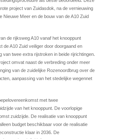
estedingsprocedure als beste beoordeeld. Deze
 grote project van Zuidasdok, na de vernieuwing
 De Nieuwe Meer en de bouw van de A10 Zuid
van de rijksweg A10 vanaf het knooppunt
 de A10 Zuid veiliger door doorgaand en
n twee extra rijstroken in beide rijrichtingen.
project omvat naast de verbreding onder meer
nging van de zuidelijke Rozenoordbrug over de
cten, aanpassing van het stedelijke wegennet
oepelovereenkomst met twee
idzijde van het knooppunt. De voorlopige
mst zuidzijde. De realisatie van knooppunt
alleen budget beschikbaar voor de realisatie
constructie klaar in 2036. De