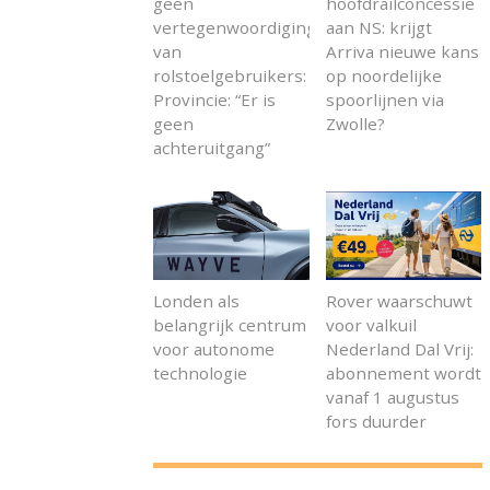
geen
hoofdrailconcessie
vertegenwoordiging
aan NS: krijgt
van
Arriva nieuwe kans
rolstoelgebruikers:
op noordelijke
Provincie: “Er is
spoorlijnen via
geen
Zwolle?
achteruitgang”
Londen als
Rover waarschuwt
belangrijk centrum
voor valkuil
voor autonome
Nederland Dal Vrij:
technologie
abonnement wordt
vanaf 1 augustus
fors duurder