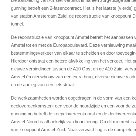
De aanbieding van Amstel Verbindt is na een zorgvuldige aanb
gunning betreft een 2-fasencontract. Het is het laatste (vierde)
van station Amsterdam Zuid, de reconstructie van knooppunt
tunnel.
De reconstructie van knooppunt Amstel betreft het aanpassen 
Amstel tot en met de Europaboulevard. Deze vernieuwing maakt
bestemmingsverkeer van elkaar te scheiden en door toevoeging va
Hierdoor ontstaat een betere afwikkeling van het verkeer. Het 
nieuwe verbindingen tussen de A10 Oost en de A10 Zuid, verva
Amstel én nieuwbouw van een extra brug, diverse nieuwe viadu
en de aanleg van een fietsstraat.
De werkzaamheden worden opgedragen in de vorm van een k
deelovereenkomsten: een voor de noordzijde en een voor de zu
gunning nu betreft de koepelovereenkomst en de deelovereenko
Amstel-Noord is afhankelijk van financiering. Op dit moment is 
van knooppunt Amstel-Zuid. Naar verwachting is de complete re