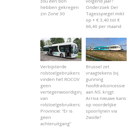
zou een bon
volgend jaar?
hebben gekregen
Onderzoek Der
zin Zone 30
Tagesspiegel mikt
op + € 3,40 tot €
66,40 per maand
Verbijsterde
Brussel zet
rolstoelgebruikers
vraagtekens bij
vinden het ROCOV
gunning
geen
hoofdrailconcessie
vertegenwoordiging
aan NS: krijgt
van
Arriva nieuwe kans
rolstoelgebruikers:
op noordelijke
Provincie: “Er is
spoorlijnen via
geen
Zwolle?
achteruitgang”