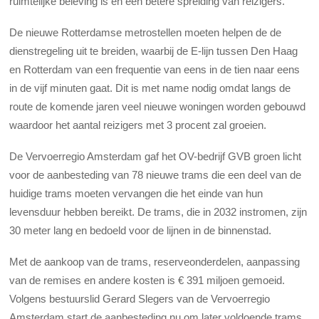
ruimtelijke beleving is en een betere spreiding van reizigers.”
De nieuwe Rotterdamse metrostellen moeten helpen de de
dienstregeling uit te breiden, waarbij de E-lijn tussen Den Haag
en Rotterdam van een frequentie van eens in de tien naar eens
in de vijf minuten gaat. Dit is met name nodig omdat langs de
route de komende jaren veel nieuwe woningen worden gebouwd
waardoor het aantal reizigers met 3 procent zal groeien.
De Vervoerregio Amsterdam gaf het OV-bedrijf GVB groen licht
voor de aanbesteding van 78 nieuwe trams die een deel van de
huidige trams moeten vervangen die het einde van hun
levensduur hebben bereikt. De trams, die in 2032 instromen, zijn
30 meter lang en bedoeld voor de lijnen in de binnenstad.
Met de aankoop van de trams, reserveonderdelen, aanpassing
van de remises en andere kosten is € 391 miljoen gemoeid.
Volgens bestuurslid Gerard Slegers van de Vervoerregio
Amsterdam start de aanbesteding nu om later voldoende trams