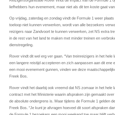
Reizigersorganisatie Rover vindt de impact van de Formule 1 op
liefhebbers hun evenement, maar niet als dit ten koste gaat van 
Op vrijdag, zaterdag en zondag vindt de Formule 1 weer plaat
toeloop niet kunnen verwerken, wordt van alle bezoekers verw
reizigers naar Zandvoort te kunnen verwerken, zet NS extra tre
in de rest van het land te maken met minder treinen en verbro
dienstregeling.
Rover vindt dit wel erg ver gaan. “Van treinreizigers in het hele
een langere reistijd accepteren en zich aanpassen aan dit ene 
een mooi evenement gunnen, vinden we deze maatschappelijke im
Freek Bos.
Rover vindt het daarbij ook vreemd dat NS zomaar in het hele 
contract met het Ministerie waarin afspraken zijn gemaakt over
de absolute ondergrens is. Maar tijdens de Formule 1 gelden de
Freek Bos. “Je kunt je afvragen hoeveel dit soort afspraken dan
de Formule 1 bezoekers een mooi weekend toe maar blijft ver