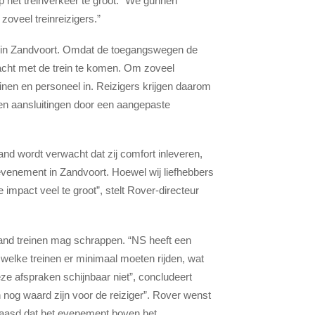
 het treinverkeer te groot. “We gunnen
zoveel treinreizigers.”
s in Zandvoort. Omdat de toegangswegen de
acht met de trein te komen. Om zoveel
inen en personeel in. Reizigers krijgen daarom
ken aansluitingen door een aangepaste
 land wordt verwacht dat zij comfort inleveren,
evenement in Zandvoort. Hoewel wij liefhebbers
pact veel te groot”, stelt Rover-directeur
land treinen mag schrappen. “NS heeft een
 welke treinen er minimaal moeten rijden, wat
ze afspraken schijnbaar niet”, concludeert
 nog waard zijn voor de reiziger”. Rover wenst
baasd dat het evenement boven het