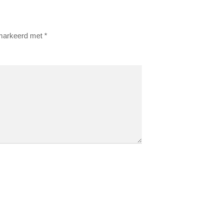
emarkeerd met
*