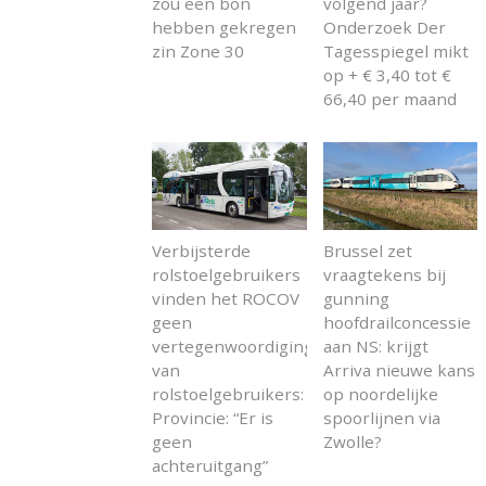
zou een bon
volgend jaar?
hebben gekregen
Onderzoek Der
zin Zone 30
Tagesspiegel mikt
op + € 3,40 tot €
66,40 per maand
Verbijsterde
Brussel zet
rolstoelgebruikers
vraagtekens bij
vinden het ROCOV
gunning
geen
hoofdrailconcessie
vertegenwoordiging
aan NS: krijgt
van
Arriva nieuwe kans
rolstoelgebruikers:
op noordelijke
Provincie: “Er is
spoorlijnen via
geen
Zwolle?
achteruitgang”