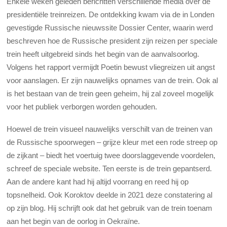
Enkele weken geleden berichtten verschillende media over de
presidentiële treinreizen. De ontdekking kwam via de in Londen
gevestigde Russische nieuwssite Dossier Center, waarin werd
beschreven hoe de Russische president zijn reizen per speciale
trein heeft uitgebreid sinds het begin van de aanvalsoorlog.
Volgens het rapport vermijdt Poetin bewust vliegreizen uit angst
voor aanslagen. Er zijn nauwelijks opnames van de trein. Ook al
is het bestaan ​​van de trein geen geheim, hij zal zoveel mogelijk
voor het publiek verborgen worden gehouden.
Hoewel de trein visueel nauwelijks verschilt van de treinen van
de Russische spoorwegen – grijze kleur met een rode streep op
de zijkant – biedt het voertuig twee doorslaggevende voordelen,
schreef de speciale website. Ten eerste is de trein gepantserd.
Aan de andere kant had hij altijd voorrang en reed hij op
topsnelheid. Ook Koroktov deelde in 2021 deze constatering al
op zijn blog. Hij schrijft ook dat het gebruik van de trein toenam
aan het begin van de oorlog in Oekraïne.