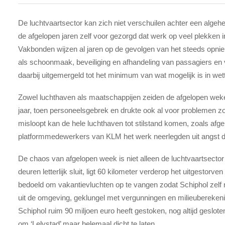
De luchtvaartsector kan zich niet verschuilen achter een alge
de afgelopen jaren zelf voor gezorgd dat werk op veel plekken i
Vakbonden wijzen al jaren op de gevolgen van het steeds op
als schoonmaak, beveiliging en afhandeling van passagiers en
daarbij uitgemergeld tot het minimum van wat mogelijk is in wet
Zowel luchthaven als maatschappijen zeiden de afgelopen weke
jaar, toen personeelsgebrek en drukte ook al voor problemen zor
misloopt kan de hele luchthaven tot stilstand komen, zoals af
platformmedewerkers van KLM het werk neerlegden uit angst d
De chaos van afgelopen week is niet alleen de luchtvaartsector t
deuren letterlijk sluit, ligt 60 kilometer verderop het uitgestorven
bedoeld om vakantievluchten op te vangen zodat Schiphol zelf 
uit de omgeving, geklungel met vergunningen en milieuberekenin
Schiphol ruim 90 miljoen euro heeft gestoken, nog altijd geslote
om ‘Lelystad’ maar helemaal dicht te laten.