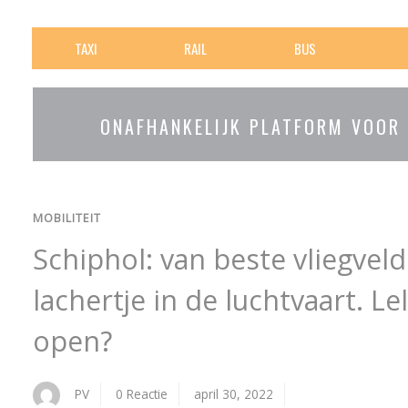
TAXI
RAIL
BUS
ONAFHANKELIJK PLATFORM VOOR
MOBILITEIT
Schiphol: van beste vliegveld
lachertje in de luchtvaart. L
open?
PV
0 Reactie
april 30, 2022