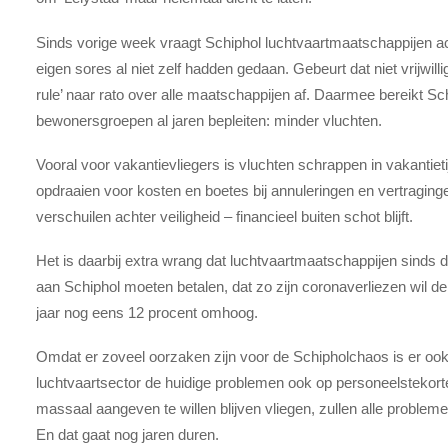
Sinds vorige week vraagt Schiphol luchtvaartmaatschappijen ac
eigen sores al niet zelf hadden gedaan. Gebeurt dat niet vrijwill
rule’ naar rato over alle maatschappijen af. Daarmee bereikt S
bewonersgroepen al jaren bepleiten: minder vluchten.
Vooral voor vakantievliegers is vluchten schrappen in vakanti
opdraaien voor kosten en boetes bij annuleringen en vertragingen
verschuilen achter veiligheid – financieel buiten schot blijft.
Het is daarbij extra wrang dat luchtvaartmaatschappijen sin
aan Schiphol moeten betalen, dat zo zijn coronaverliezen wil d
jaar nog eens 12 procent omhoog.
Omdat er zoveel oorzaken zijn voor de Schipholchaos is er ook
luchtvaartsector de huidige problemen ook op personeelstekor
massaal aangeven te willen blijven vliegen, zullen alle probl
En dat gaat nog jaren duren.