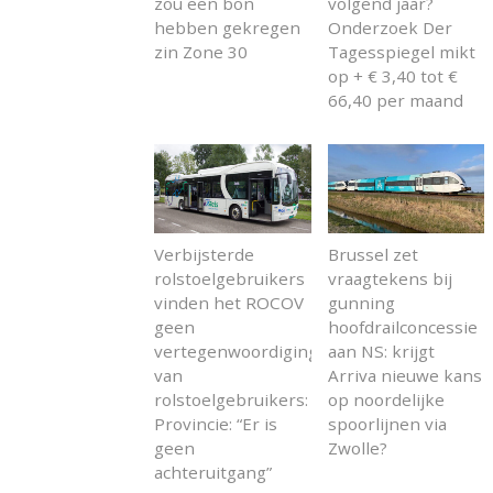
zou een bon
volgend jaar?
hebben gekregen
Onderzoek Der
zin Zone 30
Tagesspiegel mikt
op + € 3,40 tot €
66,40 per maand
Verbijsterde
Brussel zet
rolstoelgebruikers
vraagtekens bij
vinden het ROCOV
gunning
geen
hoofdrailconcessie
vertegenwoordiging
aan NS: krijgt
van
Arriva nieuwe kans
rolstoelgebruikers:
op noordelijke
Provincie: “Er is
spoorlijnen via
geen
Zwolle?
achteruitgang”