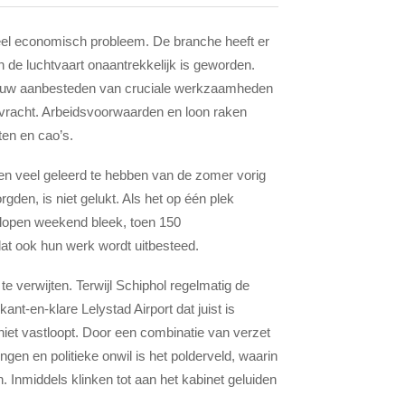
heel economisch probleem. De branche heeft er
n de luchtvaart onaantrekkelijk is geworden.
nieuw aanbesteden van cruciale werkzaamheden
 vracht. Arbeidsvoorwaarden en loon raken
ten en cao’s.
n veel geleerd te hebben van de zomer vorig
gden, is niet gelukt. Als het op één plek
gelopen weekend bleek, toen 150
at ook hun werk wordt uitbesteed.
e verwijten. Terwijl Schiphol regelmatig de
 kant-en-klare Lelystad Airport dat juist is
niet vastloopt. Door een combinatie van verzet
gen en politieke onwil is het polderveld, waarin
n. Inmiddels klinken tot aan het kabinet geluiden