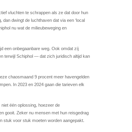
tief vluchten te schrappen als ze dat door hun
ig, dan dwingt de luchthaven dat via een ‘local
chiphol nu wat de milieubeweging en
etijd een onbegaanbare weg. Ook omdat zíj
 terwijl Schiphol — dat zich juridisch altijd kan
ds deze chaosmaand 9 procent meer havengelden
empen. In 2023 en 2024 gaan die tarieven elk
 niet één oplossing, hoezeer de
ten gooit. Zeker nu mensen met hun reisgedrag
emen stuk voor stuk moeten worden aangepakt.