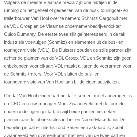
Volgens de meeste Vlaamse media zijn drie partijen in de
running om het geheel of gedeelten van de bus-, touringcar- en
trailerbouwer Van Hool over te nemen: Schmitz Cargobull met
de VDL Groep en de Vlaamse ondernemer/bedrijvendokter
Guido Dumarey. De eerste twee zijn geïnteresseerd in de tak
industriële voertuigen (Schmitz) en elementen uit de bus- en
touringcardivisie (VDL). De Duitsers zouden de stille partner zijn
achter de plannen van de VDL Groep. VDL en Schmitz zijn geen
onbekenden voor elkaar: VDL maakt al jaren de veerarmen voor
de Schmitz-trailers. Voor VDL sluiten de bus- en
touringcardivisie van Van Hool aan bij de eigen activiteiten.
Omdat Van Hool eind maart het faillissement moet aanvragen, is
co-CEO en crisismanager Marc Zwaaneveld met de formele
onderhandelingen gestart, terwijl beide partijen bezoeken
plannen aan de fabriekssites in Lier en Noord-Macedonië. De
bedoeling is dat er uiterlijk rond Pasen een akkoord is, zodat
Zwaaneveld een overeenkomst met een van de twee partijen