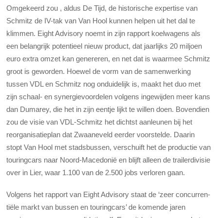
Omgekeerd zou , aldus De Tijd, de historische expertise van
Schmitz de IV-tak van Van Hool kunnen helpen uit het dal te
klimmen. Eight Advisory noemt in zijn rapport koelwagens als
een belangrijk potentieel nieuw product, dat jaarlijks 20 miljoen
euro extra omzet kan genereren, en net dat is waarmee Schmitz
groot is geworden. Hoewel de vorm van de samenwerking
tussen VDL en Schmitz nog onduidelijk is, maakt het duo met
zijn schaal- en synergievoordelen volgens ingewijden meer kans
dan Dumarey, die het in zijn eentje lijkt te willen doen. Bovendien
zou de visie van VDL-Schmitz het dichtst aanleunen bij het
reorga­nisatieplan dat Zwaaneveld eerder voorstelde. Daarin
stopt Van Hool met stadsbussen, verschuift het de productie van
touringcars naar Noord-Macedonië en blijft alleen de trailerdivisie
over in Lier, waar 1.100 van de 2.500 jobs verloren gaan.
Volgens het rapport van Eight Advisory staat de ‘zeer concurren­
tiële markt van bussen en touringcars’ de komende jaren