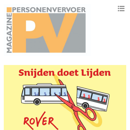
ONAFHANKELIJK PLATFORM VOOR HET PERSONENVERVOER