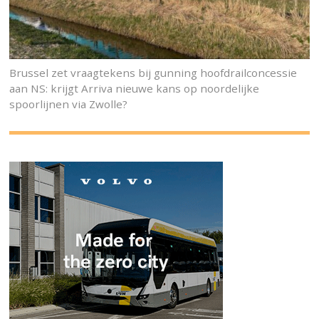
Brussel zet vraagtekens bij gunning hoofdrailconcessie
aan NS: krijgt Arriva nieuwe kans op noordelijke
spoorlijnen via Zwolle?