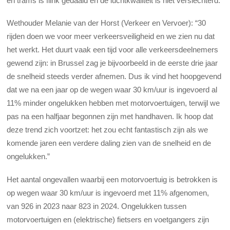
en trams is flink gedaald en de luchtkwaliteit is niet verslechterd.
Wethouder Melanie van der Horst (Verkeer en Vervoer): “30
rijden doen we voor meer verkeersveiligheid en we zien nu dat
het werkt. Het duurt vaak een tijd voor alle verkeersdeelnemers
gewend zijn: in Brussel zag je bijvoorbeeld in de eerste drie jaar
de snelheid steeds verder afnemen. Dus ik vind het hoopgevend
dat we na een jaar op de wegen waar 30 km/uur is ingevoerd al
11% minder ongelukken hebben met motorvoertuigen, terwijl we
pas na een halfjaar begonnen zijn met handhaven. Ik hoop dat
deze trend zich voortzet: het zou echt fantastisch zijn als we
komende jaren een verdere daling zien van de snelheid en de
ongelukken.”
Het aantal ongevallen waarbij een motorvoertuig is betrokken is
op wegen waar 30 km/uur is ingevoerd met 11% afgenomen,
van 926 in 2023 naar 823 in 2024. Ongelukken tussen
motorvoertuigen en (elektrische) fietsers en voetgangers zijn