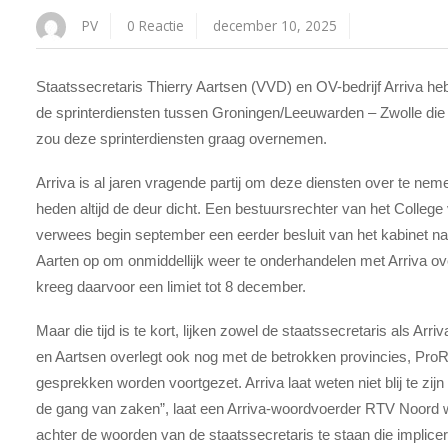
PV
0 Reactie
december 10, 2025
Staatssecretaris Thierry Aartsen (VVD) en OV-bedrijf Arriva he
de sprinterdiensten tussen Groningen/Leeuwarden – Zwolle di
zou deze sprinterdiensten graag overnemen.
Arriva is al jaren vragende partij om deze diensten over te nem
heden altijd de deur dicht. Een bestuursrechter van het College
verwees begin september een eerder besluit van het kabinet na
Aarten op om onmiddellijk weer te onderhandelen met Arriva ov
kreeg daarvoor een limiet tot 8 december.
Maar die tijd is te kort, lijken zowel de staatssecretaris als Ar
en Aartsen overlegt ook nog met de betrokken provincies, ProRa
gesprekken worden voortgezet. Arriva laat weten niet blij te zijn
de gang van zaken”, laat een Arriva-woordvoerder RTV Noord 
achter de woorden van de staatssecretaris te staan die implice