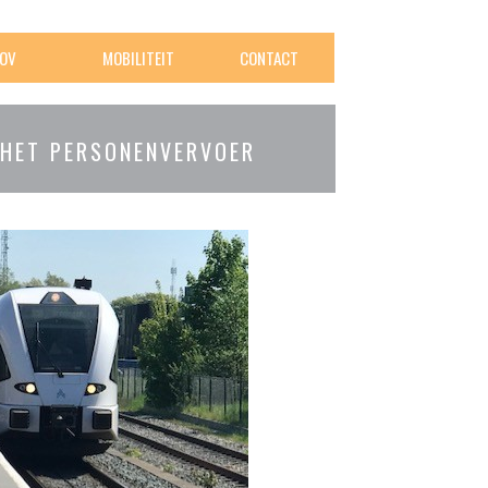
OV
MOBILITEIT
CONTACT
 HET PERSONENVERVOER