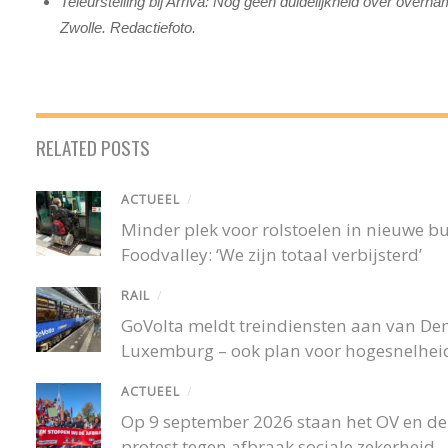
Teleurstelling bij Arriva: Nog geen duidelijkheid over ove
Zwolle. Redactiefoto.
RELATED POSTS
ACTUEEL
/
Minder plek voor rolstoelen in nieuwe 
Foodvalley: ‘We zijn totaal verbijsterd’
RAIL
/
GoVolta meldt treindiensten aan van De
Luxemburg – ook plan voor hogesnelheid
ACTUEEL
/
Op 9 september 2026 staan het OV en de r
protest tegen afbraak sociale zekerheid