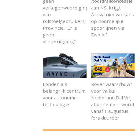
geen
hoofdrailconcessie
vertegenwoordiging
aan NS: krijgt
van
Arriva nieuwe kans
rolstoelgebruikers:
op noordelijke
Provincie: “Er is
spoorlijnen via
geen
Zwolle?
achteruitgang”
Londen als
Rover waarschuwt
belangrijk centrum
voor valkuil
voor autonome
Nederland Dal Vrij:
technologie
abonnement wordt
vanaf 1 augustus
fors duurder