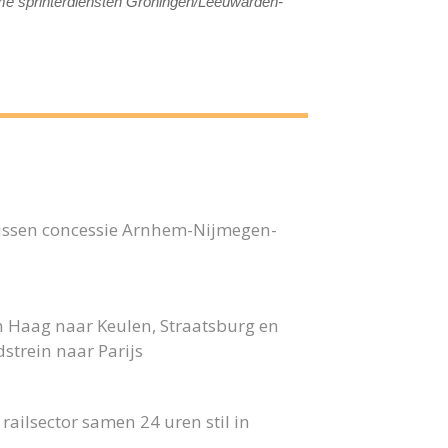
rname sprinterdiensten Groningen/Leeuwarden-
bussen concessie Arnhem-Nijmegen-
n Haag naar Keulen, Straatsburg en
strein naar Parijs
ailsector samen 24 uren stil in