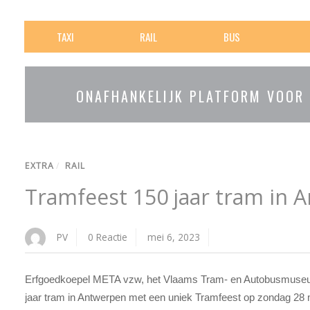
TAXI
RAIL
BUS
ONAFHANKELIJK PLATFORM VOOR
EXTRA
/
RAIL
Tramfeest 150 jaar tram in 
PV
0 Reactie
mei 6, 2023
Erfgoedkoepel META vzw, het Vlaams Tram- en Autobusmuseu
jaar tram in Antwerpen met een uniek Tramfeest op zondag 28 