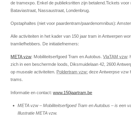
de tramexpo. Enkel de publieksritten zijn betalend.Tickets voor re
Bataviastraat, Nassaustraat, Londenbrug.
Opstaphaltes (niet voor paardentram/paardenomnibus): Amster
Alle activiteiten in het kader van 150 jaar tram in Antwerpen w
tramliefhebbers. De initiatiefnemers:
META vzw
: Mobiliteitserfgoed Tram en Autobus.
VlaTAM
vzw
:
zich in een beschermde loods, Diksmuidelaan 42, 2600 Antwerp
op museale activiteiten.
Poldertram vzw
:
deze Antwerpse vzw ho
trams.
Informatie en contact:
www.150jaartram.be
META vzw – Mobiliteitserfgoed Tram en Autobus – is een va
Illustratie META vzw.