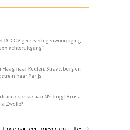
 het ROCOV geen vertegenwoordiging
 geen achteruitgang”
n Haag naar Keulen, Straatsburg en
strein naar Parijs
railconcessie aan NS: krijgt Arriva
ia Zwolle?
›
Hoge parkeertarieven op haltes