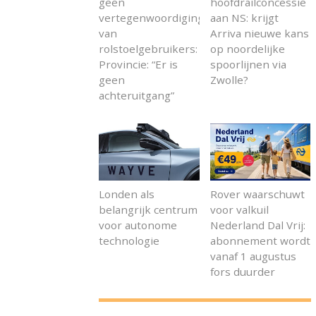
geen
hoofdrailconcessie
vertegenwoordiging
aan NS: krijgt
van
Arriva nieuwe kans
rolstoelgebruikers:
op noordelijke
Provincie: “Er is
spoorlijnen via
geen
Zwolle?
achteruitgang”
Londen als
Rover waarschuwt
belangrijk centrum
voor valkuil
voor autonome
Nederland Dal Vrij:
technologie
abonnement wordt
vanaf 1 augustus
fors duurder