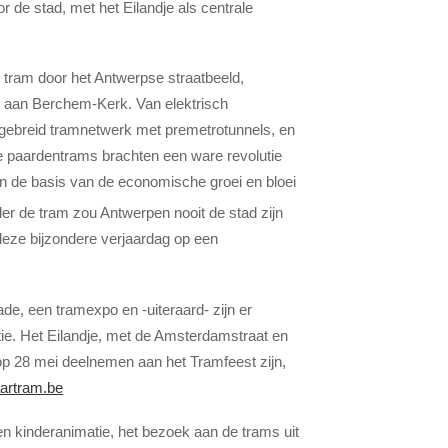
 de stad, met het Eilandje als centrale
e tram door het Antwerpse straatbeeld,
ot aan Berchem-Kerk. Van elektrisch
gebreid tramnetwerk met premetrotunnels, en
e paardentrams brachten een ware revolutie
an de basis van de economische groei en bloei
er de tram zou Antwerpen nooit de stad zijn
eze bijzondere verjaardag op een
de, een tramexpo en -uiteraard- zijn er
atie. Het Eilandje, met de Amsterdamstraat en
 op 28 mei deelnemen aan het Tramfeest zijn,
artram.be
 en kinderanimatie, het bezoek aan de trams uit