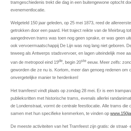
tramgeschiedenis trekt die dag in een buitengewone optocht door
evenementlocatie.
Welgeteld 150 jaar geleden, op 25 mei 1873, reed de allereerst
getrokken door een paard. Het traject reikte van de Meirbrug t
aangedreven trams was toen nog geen sprake, er was geen uit
ook vervoermaatschappij De Lijn was nog lang niet geboren. D
teweeg als Antwerps stadsvervoer, en lagen uiteindelijk mee a
de
ste
van de metropool eind 19
, begin 20
eeuw. Meer zelfs: zond
geworden die ze nu is. Kortom, meer dan genoeg redenen om d
onvergetelijke manier te herdenken!
Het tramfeest vindt plaats op zondag 28 mei. Er is een trampara
publieksritten met historische trams, evenals allerlei randanim
de Londenstraat, vormt de centrale feestlocatie. Alle trams die
samen met hun specifieke kenmerken, te vinden op
www.150ja
De meeste activiteiten van het Tramfeest zijn gratis: de straat-