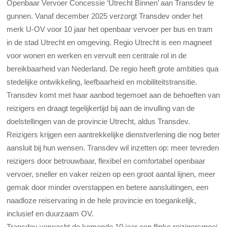
Openbaar Vervoer Concessie ‘Utrecht Binnen’ aan Transdev te
gunnen. Vanaf december 2025 verzorgt Transdev onder het
merk U-OV voor 10 jaar het openbaar vervoer per bus en tram
in de stad Utrecht en omgeving. Regio Utrecht is een magneet
voor wonen en werken en vervult een centrale rol in de
bereikbaarheid van Nederland. De regio heeft grote ambities qua
stedelijke ontwikkeling, leefbaarheid en mobiliteitstransitie.
Transdev komt met haar aanbod tegemoet aan de behoeften van
reizigers en draagt tegelijkertijd bij aan de invulling van de
doelstellingen van de provincie Utrecht, aldus Transdev.
Reizigers krijgen een aantrekkelijke dienstverlening die nog beter
aansluit bij hun wensen. Transdev wil inzetten op: meer tevreden
reizigers door betrouwbaar, flexibel en comfortabel openbaar
vervoer, sneller en vaker reizen op een groot aantal lijnen, meer
gemak door minder overstappen en betere aansluitingen, een
naadloze reiservaring in de hele provincie en toegankelijk,
inclusief en duurzaam OV.
Transdev verwacht de komende 10 jaar een flinke reizigersgroei.