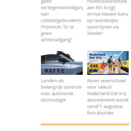
geen
hoofdrailconcessie
vertegenwoordiging
aan NS: krijgt
van
Arriva nieuwe kans
rolstoelgebruikers:
op noordelijke
Provincie: “Er is
spoorlijnen via
geen
Zwolle?
achteruitgang”
Londen als
Rover waarschuwt
belangrijk centrum
voor valkuil
voor autonome
Nederland Dal Vrij:
technologie
abonnement wordt
vanaf 1 augustus
fors duurder