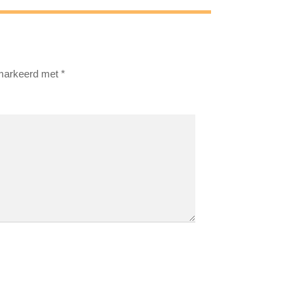
emarkeerd met
*