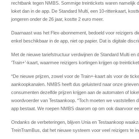
rechtbank tegen NMBS. Sommige treintickets waren namelijk du
loket dan in de app. De Standard Multi, een 10-rittenkaart, kos
jongeren onder de 26 jaar, kostte 2 euro meer.
Daarnaast was het Flex-abonnement, bedoeld voor reizigers die
enkel beschikbaar in de app, niet op papier. Dat is digitale dis
Met de nieuwe tariefstructuur verdwijnen de Standard Multi en
‘Train+’-kaart, waarmee reizigers kortingen krijgen op treinticke
“De nieuwe prijzen, zowel voor de Train+-kaart als voor de ticket
aankoopkanalen. NMBS heeft dus geluisterd naar onze grieven e
consumenten dezelfde prijzen krijgen aan de automaten of loket
woordvoerder van Testaankoop. “Toch moeten we vaststellen dat
app bestaat. We roepen NMBS daarom op om ook daarvoor een ni
Ondanks de verbeteringen, blijven Unia en Testaankoop waakza
TreinTramBus, dat het nieuwe systeem voor veel reizigers te i