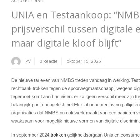
ACTUEEL
/
RAIL
UNIA en Testaankoop: “NMB
prijsverschil tussen digitale 
maar digitale kloof blijft”
PV
0 Reactie
oktober 15, 2025
De nieuwe tarieven van NMBS treden vandaag in werking. Test
rechtbank trokken tegen de spoorwegmaatschappij wegens digi
tegemoet komt aan hun eisen: er zal geen verschil meer zijn tuss
belangrijk punt onopgelost: het Flex-abonnement is nog altijd e
organisaties dat NMBS nu ook werk maakt van een papieren ve
waakzaam voor mogelijk nieuwe vormen van digitale discrimina
In september 2024
trokken
gelijkheidsorgaan Unia en consume