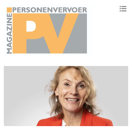
ONAFHANKELIJK PLATFORM VOOR HET PERSONENVERVOER