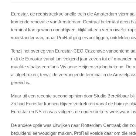
Eurostar, de rechtstreekse snelle trein die Amsterdam viermaal
komende renovatie van Amsterdam Centraal helemaal geen halfja
terminal kan gewoon openblijven, blijkt uit een vertrouwelijk ra
voorstander van, maar ProRail ging ervoor liggen, ontdekten di
Tenzij het overleg van Eurostar-CEO Cazenave vanochtend aan 
rijdt de Eurostar vanaf juni volgend jaar zeven tot elf maanden
maakte staatssecretaris Vivianne Heijnen vrijdag bekend. De r
al afgebroken, terwijl de vervangende terminal in de Amstelpass
gereed is.
Maar uit een recente second opinion door Studio Bereikbaar blijk
Zo had Eurostar kunnen blijven vertrekken vanaf de huidige pla
Eurostar en NS en was volgens de onderzoekers weliswaar last
De andere optie was uitwijken naar Rotterdam Centraal; dat 
beduidend eenvoudiger maken. ProRail voelde daar om die rede