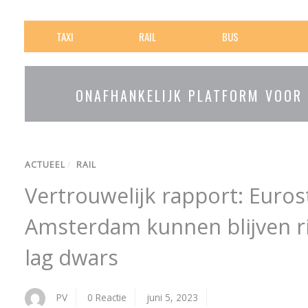
TAXI
RAIL
BUS
ONAFHANKELIJK PLATFORM VOOR
ACTUEEL
/
RAIL
Vertrouwelijk rapport: Euros
Amsterdam kunnen blijven ri
lag dwars
PV
0 Reactie
juni 5, 2023