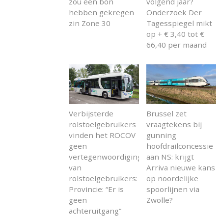
zou een bon
volgend jaar?
hebben gekregen
Onderzoek Der
zin Zone 30
Tagesspiegel mikt
op + € 3,40 tot €
66,40 per maand
Verbijsterde
Brussel zet
rolstoelgebruikers
vraagtekens bij
vinden het ROCOV
gunning
geen
hoofdrailconcessie
vertegenwoordiging
aan NS: krijgt
van
Arriva nieuwe kans
rolstoelgebruikers:
op noordelijke
Provincie: “Er is
spoorlijnen via
geen
Zwolle?
achteruitgang”