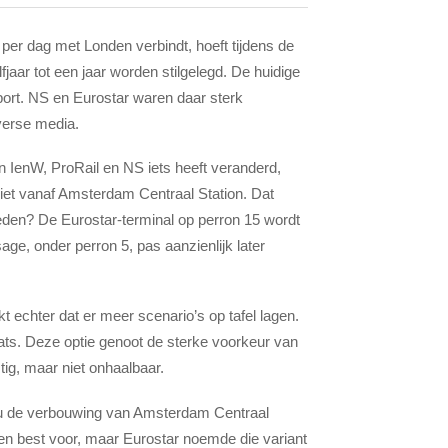
 per dag met Londen verbindt, hoeft tijdens de
ar tot een jaar worden stilgelegd. De huidige
pport. NS en Eurostar waren daar sterk
verse media.
IenW, ProRail en NS iets heeft veranderd,
 niet vanaf Amsterdam Centraal Station. Dat
eden? De Eurostar-terminal op perron 15 wordt
age, onder perron 5, pas aanzienlijk later
t echter dat er meer scenario’s op tafel lagen.
ats. Deze optie genoot de sterke voorkeur van
ig, maar niet onhaalbaar.
zou de verbouwing van Amsterdam Centraal
n best voor, maar Eurostar noemde die variant