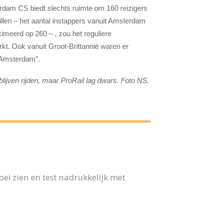
rdam CS biedt slechts ruimte om 160 reizigers
tillen – het aantal instappers vanuit Amsterdam
imeerd op 260 – , zou het reguliere
kt. Ook vanuit Groot-Brittannië waren er
r Amsterdam”.
lijven rijden, maar ProRail lag dwars. Foto NS.
ei zien en test nadrukkelijk met