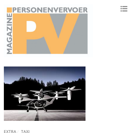
ONAFHANKELIJK PLATFORM VOOR HET PERSONENVERVOER
EXTRA
/
TAXI