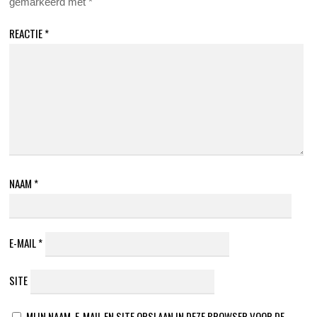
gemarkeerd met
*
REACTIE
*
NAAM
*
E-MAIL
*
SITE
MIJN NAAM, E-MAIL EN SITE OPSLAAN IN DEZE BROWSER VOOR DE