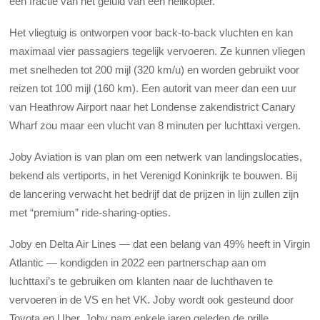
een fractie van het geluid van een helikopter.
Het vliegtuig is ontworpen voor back-to-back vluchten en kan
maximaal vier passagiers tegelijk vervoeren. Ze kunnen vliegen
met snelheden tot 200 mijl (320 km/u) en worden gebruikt voor
reizen tot 100 mijl (160 km). Een autorit van meer dan een uur
van Heathrow Airport naar het Londense zakendistrict Canary
Wharf zou maar een vlucht van 8 minuten per luchttaxi vergen.
Joby Aviation is van plan om een netwerk van landingslocaties,
bekend als vertiports, in het Verenigd Koninkrijk te bouwen. Bij
de lancering verwacht het bedrijf dat de prijzen in lijn zullen zijn
met “premium” ride-sharing-opties.
Joby en Delta Air Lines — dat een belang van 49% heeft in Virgin
Atlantic — kondigden in 2022 een partnerschap aan om
luchttaxi’s te gebruiken om klanten naar de luchthaven te
vervoeren in de VS en het VK. Joby wordt ook gesteund door
Toyota en Uber. Joby nam enkele jaren geleden de prille