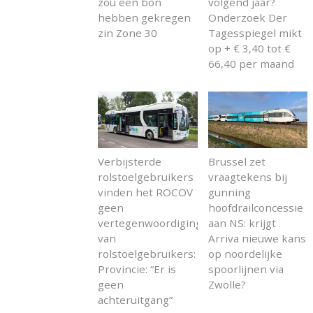
zou een bon
volgend jaar?
hebben gekregen
Onderzoek Der
zin Zone 30
Tagesspiegel mikt
op + € 3,40 tot €
66,40 per maand
Verbijsterde
Brussel zet
rolstoelgebruikers
vraagtekens bij
vinden het ROCOV
gunning
geen
hoofdrailconcessie
vertegenwoordiging
aan NS: krijgt
van
Arriva nieuwe kans
rolstoelgebruikers:
op noordelijke
Provincie: “Er is
spoorlijnen via
geen
Zwolle?
achteruitgang”