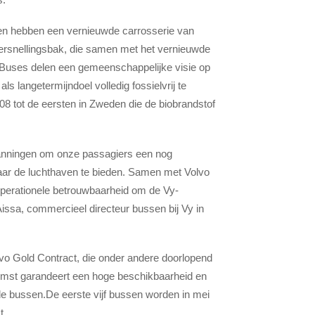
en hebben een vernieuwde carrosserie van
versnellingsbak, die samen met het vernieuwde
o Buses delen een gemeenschappelijke visie op
s langetermijndoel volledig fossielvrij te
8 tot de eersten in Zweden die de biobrandstof
panningen om onze passagiers een nog
aar de luchthaven te bieden. Samen met Volvo
perationele betrouwbaarheid om de Vy-
issa, commercieel directeur bussen bij Vy in
vo Gold Contract, die onder andere doorlopend
omst garandeert een hoge beschikbaarheid en
de bussen.De eerste vijf bussen worden in mei
t.