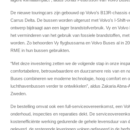
De nieuwe touringcars zijn gebouwd op Volvo’s B13R-chassis 
Carrus Delta. De bussen worden uitgerust met Volvo’s I-Shift-
ontwerp bijdraagt aan een lager brandstofverbruik. Vy en Volv
het verminderen van het gebruik van fossiele brandstoffen, met al
worden. Zo behoorden Vy flygbussarna en Volvo Buses al in 200
RME in hun bussen gebruikten.
“Met deze investering zetten we de volgende stap in onze ins
comfortabelere, betrouwbaardere en duurzamere reis van en n
Buses combineren we moderne technologie, hoog comfort en o
luchthavenbussen verder te ontwikkelen”, aldus Zakaria Abna-A
Zweden.
De bestelling omvat ook een full-serviceovereenkomst, een Vol
onderhoud, inspecties en reparaties dekt. De serviceovereenk
kostenefficiënte werking gedurende de gehele levensduur van 
geleverd, de resterende leveringen volgen gefaseerd in de herfs