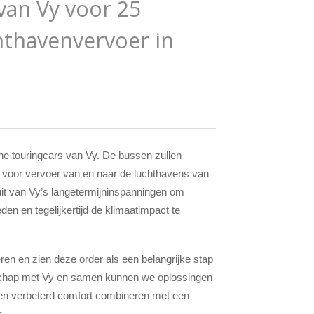
van Vy voor 25
hthavenvervoer in
e touringcars van Vy. De bussen zullen
t voor vervoer van en naar de luchthavens van
it van Vy’s langetermijninspanningen om
den en tegelijkertijd de klimaatimpact te
en en zien deze order als een belangrijke stap
erschap met Vy en samen kunnen we oplossingen
d en verbeterd comfort combineren met een
s.