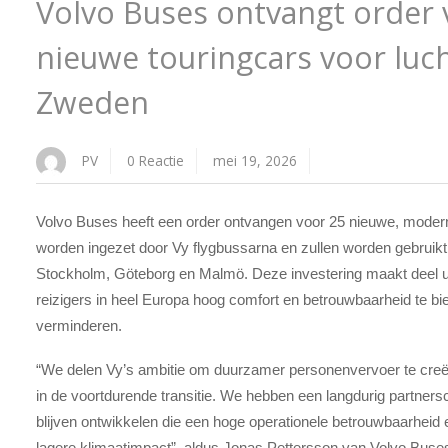
Volvo Buses ontvangt order 
nieuwe touringcars voor luc
Zweden
PV
0 Reactie
mei 19, 2026
Volvo Buses heeft een order ontvangen voor 25 nieuwe, modern
worden ingezet door Vy flygbussarna en zullen worden gebruik
Stockholm, Göteborg en Malmö. Deze investering maakt deel u
reizigers in heel Europa hoog comfort en betrouwbaarheid te bie
verminderen.
“We delen Vy’s ambitie om duurzamer personenvervoer te creër
in de voortdurende transitie. We hebben een langdurig partn
blijven ontwikkelen die een hoge operationele betrouwbaarhei
lagere klimaatimpact”, aldus Jonas Pettersson van Volvo Buse