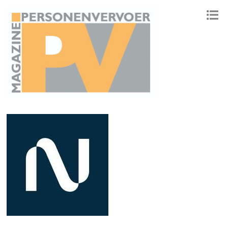
ONAFHANKELIJK PLATFORM VOOR HET PERSONENVERVOER