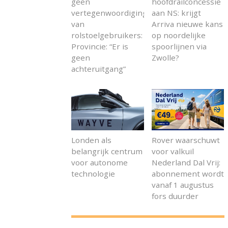
geen
hoofdrailconcessie
vertegenwoordiging
aan NS: krijgt
van
Arriva nieuwe kans
rolstoelgebruikers:
op noordelijke
Provincie: “Er is
spoorlijnen via
geen
Zwolle?
achteruitgang”
Londen als
Rover waarschuwt
belangrijk centrum
voor valkuil
voor autonome
Nederland Dal Vrij:
technologie
abonnement wordt
vanaf 1 augustus
fors duurder