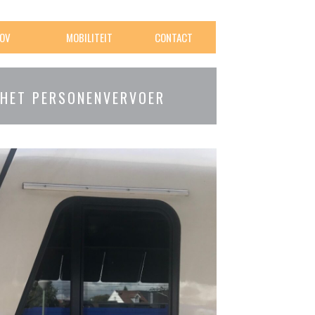
OV
MOBILITEIT
CONTACT
 HET PERSONENVERVOER