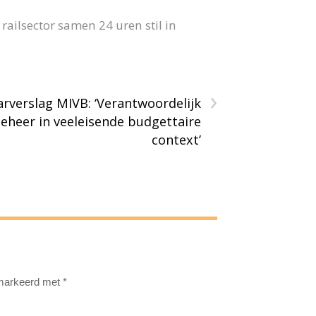
ailsector samen 24 uren stil in
›
arverslag MIVB: ‘Verantwoordelijk
eheer in veeleisende budgettaire
context’
emarkeerd met
*