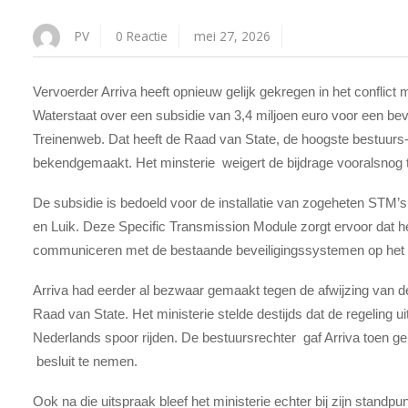
PV
0 Reactie
mei 27, 2026
Vervoerder Arriva heeft opnieuw gelijk gekregen in het conflict m
Waterstaat over een subsidie van 3,4 miljoen euro voor een bev
Treinenweb. Dat heeft de Raad van State, de hoogste bestuur
bekendgemaakt. Het minsterie weigert de bijdrage vooralsnog 
De subsidie is bedoeld voor de installatie van zogeheten STM’s 
en Luik. Deze Specific Transmission Module zorgt ervoor dat 
communiceren met de bestaande beveiligingssystemen op het B
Arriva had eerder al bezwaar gemaakt tegen de afwijzing van d
Raad van State. Het ministerie stelde destijds dat de regeling u
Nederlands spoor rijden. De bestuursrechter gaf Arriva toen gel
besluit te nemen.
Ook na die uitspraak bleef het ministerie echter bij zijn stand