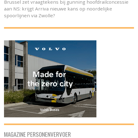
Brussel zet vraagtekens bij gunning hoofdrailconcessie
aan NS: krijgt Arriva nieuwe kans op noordelijke
spoorlijnen via Zwolle?
MAGAZINE PERSONENVERVOER