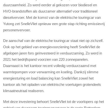
duurzaamheid. Zo werd eerder al gekozen voor biodiesel en
HVO-brandstoffen als duurzamer alternatief voor traditioneel
dieselvervoer. Met de komst van de elektrische touringcar van
Yutong zet SnelleVliet opnieuw een grote stap richting emissievrij
personenvervoer.
De aanschaf van de elektrische touringcar staat niet op zichzelf.
Ook op het gebied van energievoorziening heeft SnelleVliet de
afgelopen jaren fors geïnvesteerd in verduurzaming. Zo werd in
2021 het bedrijfspand voorzien van 220 zonnepanelen.
Daarnaast is het kantoor recent volledig verduurzaamd met
warmtepompen voor verwarming en koeling. Dankzij slimme
energiesturing en load balancing kan SnelleVliet zowel het
kantoor als het opladen van elektrische voertuigen grotendeels
klimaatneutraal realiseren.
Met deze investering behoort SnelleVliet tot de voorlopers op het
gebied van duurzaam touringcarvervoer in de regio Rotterdam-