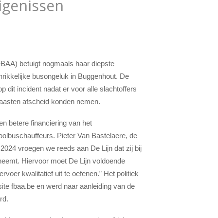
igenissen
FBAA) betuigt nogmaals haar diepste
rikkelijke busongeluk in Buggenhout. De
 dit incident nadat er voor alle slachtoffers
naasten afscheid konden nemen.
n betere financiering van het
hoolbuschauffeurs. Pieter Van Bastelaere, de
024 vroegen we reeds aan De Lijn dat zij bij
opneemt. Hiervoor moet De Lijn voldoende
voer kwalitatief uit te oefenen.” Het politiek
e fbaa.be en werd naar aanleiding van de
rd.