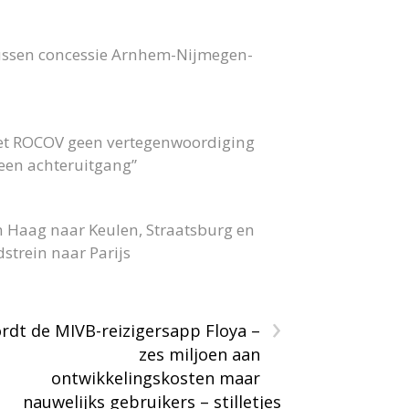
bussen concessie Arnhem-Nijmegen-
 het ROCOV geen vertegenwoordiging
 geen achteruitgang”
n Haag naar Keulen, Straatsburg en
strein naar Parijs
›
rdt de MIVB-reizigersapp Floya –
zes miljoen aan
ontwikkelingskosten maar
nauwelijks gebruikers – stilletjes