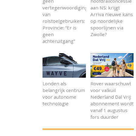
geen
hoofdrailconcessie
vertegenwoordiging
aan NS: krijgt
van
Arriva nieuwe kans
rolstoelgebruikers:
op noordelijke
Provincie: “Er is
spoorlijnen via
geen
Zwolle?
achteruitgang”
Londen als
Rover waarschuwt
belangrijk centrum
voor valkuil
voor autonome
Nederland Dal Vrij:
technologie
abonnement wordt
vanaf 1 augustus
fors duurder