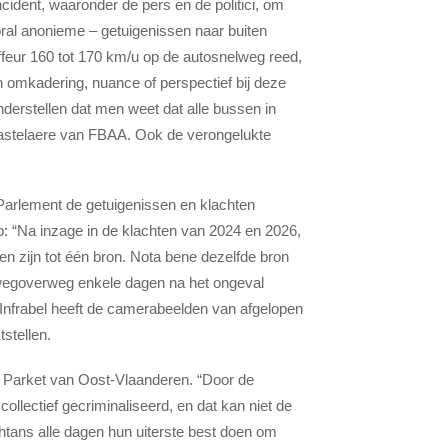
ncident, waaronder de pers en de politici, om
al anonieme – getuigenissen naar buiten
feur 160 tot 170 km/u op de autosnelweg reed,
n omkadering, nuance of perspectief bij deze
derstellen dat men weet dat alle bussen in
 Bastelaere van FBAA. Ook de verongelukte
s Parlement de getuigenissen en klachten
o: “Na inzage in de klachten van 2024 en 2026,
gen zijn tot één bron. Nota bene dezelfde bron
wegoverweg enkele dagen na het ongeval
Infrabel heeft de camerabeelden van afgelopen
stellen.
t Parket van Oost-Vlaanderen. “Door de
llectief gecriminaliseerd, en dat kan niet de
ochtans alle dagen hun uiterste best doen om