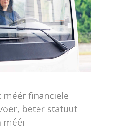
 méér financiële
oer, beter statuut
n méér