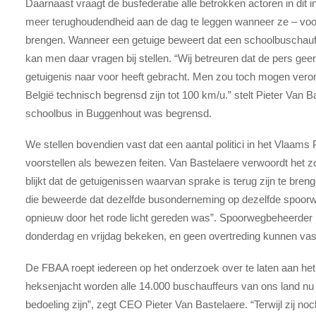
Daarnaast vraagt de busfederatie alle betrokken actoren in dit i
meer terughoudendheid aan de dag te leggen wanneer ze – voor
brengen. Wanneer een getuige beweert dat een schoolbuschauf
kan men daar vragen bij stellen. “Wij betreuren dat de pers gee
getuigenis naar voor heeft gebracht. Men zou toch mogen veron
België technisch begrensd zijn tot 100 km/u.” stelt Pieter Van
schoolbus in Buggenhout was begrensd.
We stellen bovendien vast dat een aantal politici in het Vlaam
voorstellen als bewezen feiten. Van Bastelaere verwoordt het z
blijkt dat de getuigenissen waarvan sprake is terug zijn te bren
die beweerde dat dezelfde busonderneming op dezelfde spoor
opnieuw door het rode licht gereden was”. Spoorwegbeheerder 
donderdag en vrijdag bekeken, en geen overtreding kunnen vast
De FBAA roept iedereen op het onderzoek over te laten aan he
heksenjacht worden alle 14.000 buschauffeurs van ons land nu co
bedoeling zijn”, zegt CEO Pieter Van Bastelaere. “Terwijl zij n