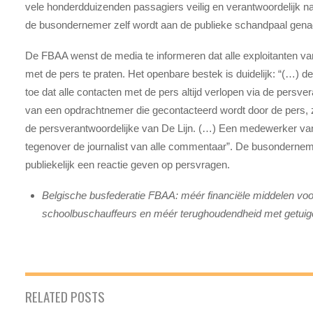
vele honderdduizenden passagiers veilig en verantwoordelijk n
de busondernemer zelf wordt aan de publieke schandpaal genag
De FBAA wenst de media te informeren dat alle exploitanten v
met de pers te praten. Het openbare bestek is duidelijk: “(…) d
toe dat alle contacten met de pers altijd verlopen via de persv
van een opdrachtnemer die gecontacteerd wordt door de pers, z
de persverantwoordelijke van De Lijn. (…) Een medewerker va
tegenover de journalist van alle commentaar”. De busondernem
publiekelijk een reactie geven op persvragen.
Belgische busfederatie FBAA: méér financiële middelen voor
schoolbuschauffeurs en méér terughoudendheid met getuig
RELATED POSTS