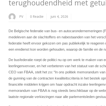
terughoudendheid met getu
PV
0 Reactie
juni 4, 2026
De Belgische federatie van bus- en autocarondernemeringen (
medeleven aan de slachtoffers en nabestaanden van het versch
federatie heeft ervoor gekozen om pas publiekelijk te reageren op
een eredienst kon worden gehouden, waarop de familie en de 
De busfederatie roept de politici nu op om werk te maken van ee
leerlingenvervoer, en het verbeteren van het statuut van de sc
CEO van FBAA, stelt het zo: “In ons politiek memorandum van 2
de gunning van de contracten kwaliteitscriteria in het bestek 
financiële middelen krijgen om haar opdracht inzake leerlingenver
memorandum van FBAA is nog steeds beschikbaar op de websit
laatste regionale verkiezingen naar alle parlementsleden gestuu