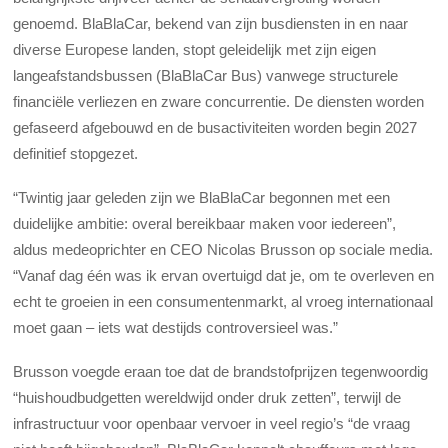
genoemd. BlaBlaCar, bekend van zijn busdiensten in en naar
diverse Europese landen, stopt geleidelijk met zijn eigen
langeafstandsbussen (BlaBlaCar Bus) vanwege structurele
financiële verliezen en zware concurrentie. De diensten worden
gefaseerd afgebouwd en de busactiviteiten worden begin 2027
definitief stopgezet.
“Twintig jaar geleden zijn we BlaBlaCar begonnen met een
duidelijke ambitie: overal bereikbaar maken voor iedereen”,
aldus medeoprichter en CEO Nicolas Brusson op sociale media.
“Vanaf dag één was ik ervan overtuigd dat je, om te overleven en
echt te groeien in een consumentenmarkt, al vroeg internationaal
moet gaan – iets wat destijds controversieel was.”
Brusson voegde eraan toe dat de brandstofprijzen tegenwoordig
“huishoudbudgetten wereldwijd onder druk zetten”, terwijl de
infrastructuur voor openbaar vervoer in veel regio’s “de vraag