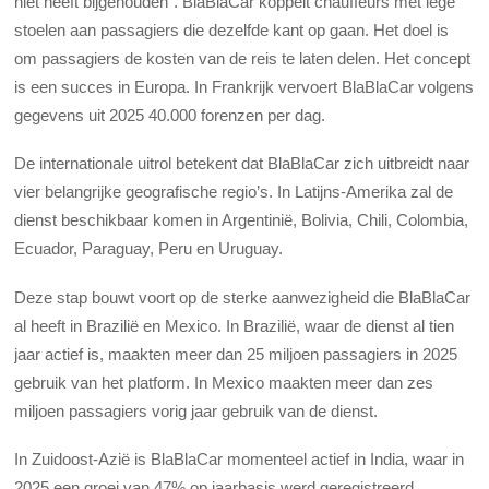
niet heeft bijgehouden”. BlaBlaCar koppelt chauffeurs met lege
stoelen aan passagiers die dezelfde kant op gaan. Het doel is
om passagiers de kosten van de reis te laten delen. Het concept
is een succes in Europa. In Frankrijk vervoert BlaBlaCar volgens
gegevens uit 2025 40.000 forenzen per dag.
De internationale uitrol betekent dat BlaBlaCar zich uitbreidt naar
vier belangrijke geografische regio’s. In Latijns-Amerika zal de
dienst beschikbaar komen in Argentinië, Bolivia, Chili, Colombia,
Ecuador, Paraguay, Peru en Uruguay.
Deze stap bouwt voort op de sterke aanwezigheid die BlaBlaCar
al heeft in Brazilië en Mexico. In Brazilië, waar de dienst al tien
jaar actief is, maakten meer dan 25 miljoen passagiers in 2025
gebruik van het platform. In Mexico maakten meer dan zes
miljoen passagiers vorig jaar gebruik van de dienst.
In Zuidoost-Azië is BlaBlaCar momenteel actief in India, waar in
2025 een groei van 47% op jaarbasis werd geregistreerd,