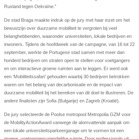
Rusland tegen Oekraïne.”
De stad Braga maakte indruk op de jury met haar inzet om het
bewustzijn over duurzame mobiliteit te vergroten bij veel
belanghebbenden, waaronder universiteiten, lokale bedrijven en
inwoners. Tijdens de hoofdweek van de campagne, van 16 tot 22
september, werkte de Portugese stad samen met meer dan
honderd bedrijven om straten open te stellen voor voetgangers
en om interactieve groene ruimten aan te leggen. Er werd ook
een ‘Mobiliteitssafari’ gehouden waarbij 30 bedrijven betrokken
waren om het belang van decarbonisatie en de impact van
duurzame mobiliteit bij het bereiken van dit doel te illustreren. De
andere finalisten zijn Sofia (Bulgarije) en Zagreb (Kroatië).
De jury selecteerde de Poolse metropool Metropolia GZM voor
de MobilityActionAward vanwege de alomvattende aanpak om
een lokale universiteitsparkeergarage om te vormen tot een
groene, voetgangersvriendelijke ruimte. Door professionals uit