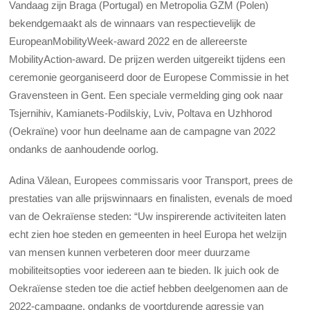
Vandaag zijn Braga (Portugal) en Metropolia GZM (Polen)
bekendgemaakt als de winnaars van respectievelijk de
EuropeanMobilityWeek-award 2022 en de allereerste
MobilityAction-award. De prijzen werden uitgereikt tijdens een
ceremonie georganiseerd door de Europese Commissie in het
Gravensteen in Gent. Een speciale vermelding ging ook naar
Tsjernihiv, Kamianets-Podilskiy, Lviv, Poltava en Uzhhorod
(Oekraïne) voor hun deelname aan de campagne van 2022
ondanks de aanhoudende oorlog.
Adina Vălean, Europees commissaris voor Transport, prees de
prestaties van alle prijswinnaars en finalisten, evenals de moed
van de Oekraïense steden: “Uw inspirerende activiteiten laten
echt zien hoe steden en gemeenten in heel Europa het welzijn
van mensen kunnen verbeteren door meer duurzame
mobiliteitsopties voor iedereen aan te bieden. Ik juich ook de
Oekraïense steden toe die actief hebben deelgenomen aan de
2022-campagne, ondanks de voortdurende agressie van