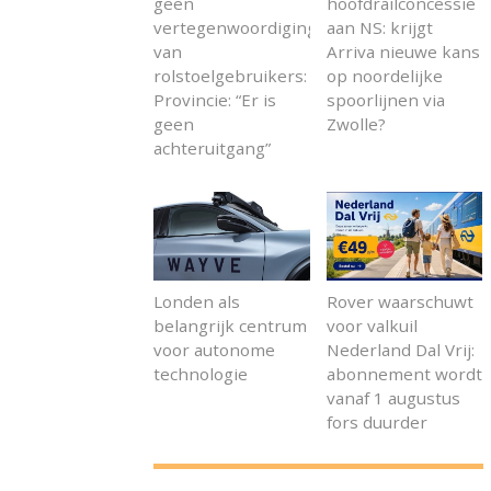
geen
hoofdrailconcessie
vertegenwoordiging
aan NS: krijgt
van
Arriva nieuwe kans
rolstoelgebruikers:
op noordelijke
Provincie: “Er is
spoorlijnen via
geen
Zwolle?
achteruitgang”
Londen als
Rover waarschuwt
belangrijk centrum
voor valkuil
voor autonome
Nederland Dal Vrij:
technologie
abonnement wordt
vanaf 1 augustus
fors duurder