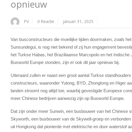
opnieuw
PV
0 Reactie
januari 31, 2025
Van busconstructeurs die moeilijke tijden doormaken, zoals h
Sunsundegui, is nog niet bekend of zij hun engagement bevest
het Turkse Habas, het Braziliaanse Marcopolo en het Indische
Busworld Europe stonden, zijn er ook dit jaar opnieuw bij.
Uiteraard zullen er naast een groot aantal Turkse standhouders 
constructeurs, waaronder Yutong, BYD, Zhongtong en Higer aan
landen stroomt nog altijd toe, waarbij gevestigde Europese con
meer Chinese bedrijven aanwezig zijn op Busworld Europe.
Dat zijn onder meer Sunwin, een busbouwer van het Chinese st
Skyworth, een busbouwer van de Skywell-groep en verbonde
uit Hongkong dat pionierde met elektrische en door waterstof 