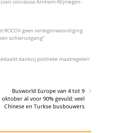
bussen concessie Arnhem-Nijmegen-
 het ROCOV geen vertegenwoordiging
 geen achteruitgang”
gedaald dankzij politieke maatregelen’
›
Busworld Europe van 4 tot 9
oktober al voor 90% gevuld; veel
Chinese en Turkse busbouwers