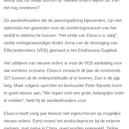
bedrijf slechts twaalf bussen af. Nieuwe orders blijven uit. Kan
het nog overleven?
De aandeelhouders die de jaarvergadering bijwoonden, zijn niet
optimistischer geworden over de overlevingskansen van het
bedrijf in elektrische bussen. “Het einde van Ebusco is nabij”,
stelde vertegenwoordiger André Jorna van de Vereniging van
Effectenbezitters (VEB) glashard in het Eindhovens Dagblad.
Het uitblijven van nieuwe orders is voor de VEB aanleiding voor
dat sombere scenario. Ebusco verwacht dit jaar de resterende
107 bussen uit de orderportefeuille af te leveren. Dan is de pijp
leeg. Maar volgens oprichter en bestuurder Peter Bijvelds komt
er goed nieuws aan. “We hopen snel een grote, belangrijke order
te melden”, hield hij de aandeelhouders voor.
Ebusco heeft vorig jaar bewust niet ingeschreven op mogelijke
nieuwe orders. Eerst moest het productieproces bij de externe
partners, met name in China, goed worden ingeregeld. Tijdige