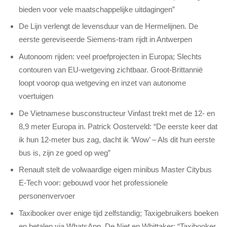
bieden voor vele maatschappelijke uitdagingen”
De Lijn verlengt de levensduur van de Hermelijnen. De
eerste gereviseerde Siemens-tram rijdt in Antwerpen
Autonoom rijden: veel proefprojecten in Europa; Slechts
contouren van EU-wetgeving zichtbaar. Groot-Brittannië
loopt voorop qua wetgeving en inzet van autonome
voertuigen
De Vietnamese busconstructeur Vinfast trekt met de 12- en
8,9 meter Europa in. Patrick Oosterveld: “De eerste keer dat
ik hun 12-meter bus zag, dacht ik ‘Wow’ – Als dit hun eerste
bus is, zijn ze goed op weg”
Renault stelt de volwaardige eigen minibus Master Citybus
E-Tech voor: gebouwd voor het professionele
personenvervoer
Taxibooker over enige tijd zelfstandig; Taxigebruikers boeken
en betalen via WhatsApp. De Niet en Whittaker: “Taxibooker