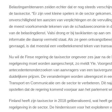
Belastingambtenaren zeiden echter dat er nog steeds verschi
de taxisector. “Er zijn veel kleine spelers in de sector gekome
onverschilligheid ten aanzien van verplichtingen en de vervull
de meest voorkomende tekenen van de schaduweconomie in de se
van de belastingdienst. Valsi drong er bij taxiklanten op aan 
informatie die daarop vermeld staat. Als ze geen ontvangstbew
gevraagd, is dat meestal een veelbetekenend teken van transact
Nu wil de Finse regering de taxisector ongeveer zes jaar na de 
regelgeving moet worden aangescherpt, zo meldt Yle. Voorgeste
antecedentenonderzoeken van aanvragers van een taxivergunni
duidelijkere prijzen. De veranderingen worden uiteengezet in 
Transport en Communicatie om de sector te verbeteren. Dit na
opstellen dat de regering komend voorjaar aan het parlement wi
Finland heeft zijn taxisector in 2018 geliberaliseerd, wat heeft g
regelgeving in de sector. De hindernissen voor het exploiteren v