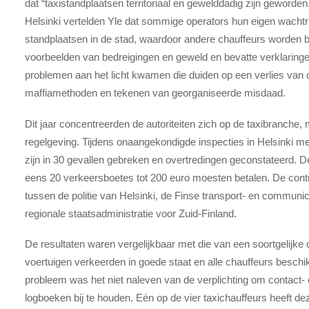
dat “taxistandplaatsen territoriaal en gewelddadig zijn geworden.
Helsinki vertelden Yle dat sommige operators hun eigen wachtr
standplaatsen in de stad, waardoor andere chauffeurs worden be
voorbeelden van bedreigingen en geweld en bevatte verklaringe
problemen aan het licht kwamen die duiden op een verlies van c
maffiamethoden en tekenen van georganiseerde misdaad.
Dit jaar concentreerden de autoriteiten zich op de taxibranche, 
regelgeving. Tijdens onaangekondigde inspecties in Helsinki medio
zijn in 30 gevallen gebreken en overtredingen geconstateerd. De 
eens 20 verkeersboetes tot 200 euro moesten betalen. De con
tussen de politie van Helsinki, de Finse transport- en communica
regionale staatsadministratie voor Zuid-Finland.
De resultaten waren vergelijkbaar met die van een soortgelijke c
voertuigen verkeerden in goede staat en alle chauffeurs beschik
probleem was het niet naleven van de verplichting om contact- e
logboeken bij te houden. Eén op de vier taxichauffeurs heeft dez