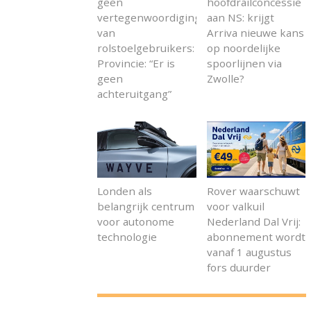
geen
hoofdrailconcessie
vertegenwoordiging
aan NS: krijgt
van
Arriva nieuwe kans
rolstoelgebruikers:
op noordelijke
Provincie: “Er is
spoorlijnen via
geen
Zwolle?
achteruitgang”
Londen als
Rover waarschuwt
belangrijk centrum
voor valkuil
voor autonome
Nederland Dal Vrij:
technologie
abonnement wordt
vanaf 1 augustus
fors duurder