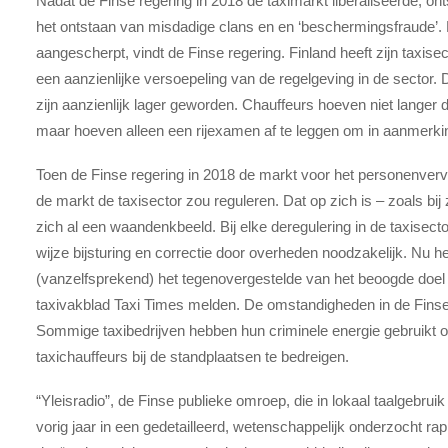
Nadat de Finse regering in 2018 de taximarkt liberaliseerde, on
het ontstaan van misdadige clans en en ‘beschermingsfraude’
aangescherpt, vindt de Finse regering. Finland heeft zijn taxisect
een aanzienlijke versoepeling van de regelgeving in de sector. 
zijn aanzienlijk lager geworden. Chauffeurs hoeven niet langer 
maar hoeven alleen een rijexamen af te leggen om in aanmerk
Toen de Finse regering in 2018 de markt voor het personenvervo
de markt de taxisector zou reguleren. Dat op zich is – zoals bi
zich al een waandenkbeeld. Bij elke deregulering in de taxisec
wijze bijsturing en correctie door overheden noodzakelijk. Nu h
(vanzelfsprekend) het tegenovergestelde van het beoogde doel i
taxivakblad Taxi Times melden. De omstandigheden in de Finse 
Sommige taxibedrijven hebben hun criminele energie gebruikt 
taxichauffeurs bij de standplaatsen te bedreigen.
“Yleisradio”, de Finse publieke omroep, die in lokaal taalgebruik
vorig jaar in een gedetailleerd, wetenschappelijk onderzocht r