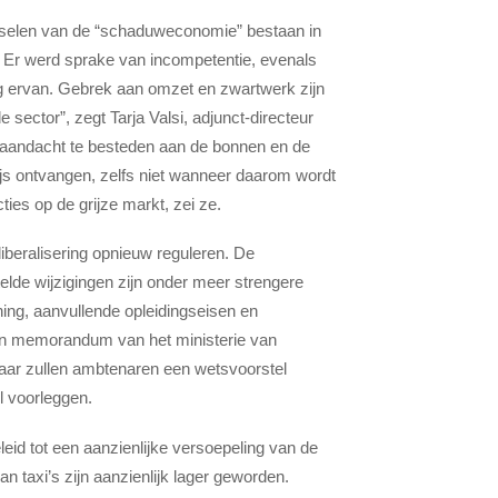
jnselen van de “schaduweconomie” bestaan in
n. Er werd sprake van incompetentie, evenals
ing ervan. Gebrek aan omzet en zwartwerk zijn
ctor”, zegt Tarja Valsi, adjunct-directeur
om aandacht te besteden aan de bonnen en de
ijs ontvangen, zelfs niet wanneer daarom wordt
ies op de grijze markt, zei ze.
liberalisering opnieuw reguleren. De
lde wijzigingen zijn onder meer strengere
ng, aanvullende opleidingseisen en
een memorandum van het ministerie van
jaar zullen ambtenaren een wetsvoorstel
l voorleggen.
eleid tot een aanzienlijke versoepeling van de
an taxi’s zijn aanzienlijk lager geworden.