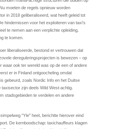
tstonden maffia-achtige structuren die duiden op
. Nu moeten de regels opnieuw worden
or in 2018 geliberaliseerd, wat heeft geleid tot
De hindernissen voor het exploiteren van taxi’s
deel te nemen aan een verplichte opleiding,
ing te komen.
er liberaliseerde, bestond er vertrouwen dat
j zovele dereguleringsprojecten is bewezen – op
tor waar ook ter wereld was op de een of andere
eerst er in Finland ontgoocheling omdat
s gebeurd, zoals Nordic Info en het Duitse
taxisector zijn deels Wild West-achtig.
om stadsgebieden te verdelen en andere
 simpelweg “Yle” heet, berichtte hierover eind
apport. De kernboodschap: taxichauffeurs klagen