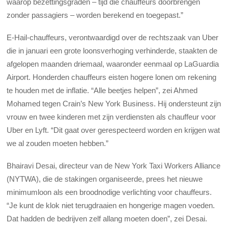
waarop bezettingsgraden – tijd die chauffeurs doorbrengen
zonder passagiers – worden berekend en toegepast.”
E-Hail-chauffeurs, verontwaardigd over de rechtszaak van Uber
die in januari een grote loonsverhoging verhinderde, staakten de
afgelopen maanden driemaal, waaronder eenmaal op LaGuardia
Airport. Honderden chauffeurs eisten hogere lonen om rekening
te houden met de inflatie. “Alle beetjes helpen”, zei Ahmed
Mohamed tegen Crain’s New York Business. Hij ondersteunt zijn
vrouw en twee kinderen met zijn verdiensten als chauffeur voor
Uber en Lyft. “Dit gaat over gerespecteerd worden en krijgen wat
we al zouden moeten hebben.”
Bhairavi Desai, directeur van de New York Taxi Workers Alliance
(NYTWA), die de stakingen organiseerde, prees het nieuwe
minimumloon als een broodnodige verlichting voor chauffeurs.
“Je kunt de klok niet terugdraaien en hongerige magen voeden.
Dat hadden de bedrijven zelf allang moeten doen”, zei Desai.