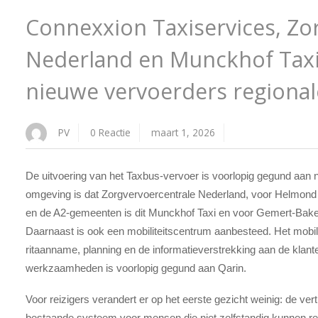
Connexxion Taxiservices, Zo
Nederland en Munckhof Taxi
nieuwe vervoerders regiona
PV
0 Reactie
maart 1, 2026
De uitvoering van het Taxbus-vervoer is voorlopig gegund aan
omgeving is dat Zorgvervoercentrale Nederland, voor Helmon
en de A2-gemeenten is dit Munckhof Taxi en voor Gemert-Bakel
Daarnaast is ook een mobiliteitscentrum aanbesteed. Het mobili
ritaanname, planning en de informatieverstrekking aan de klant
werkzaamheden is voorlopig gegund aan Qarin.
Voor reizigers verandert er op het eerste gezicht weinig: de ve
bestaande systeem voor mensen die niet zelfstandig kunnen rei