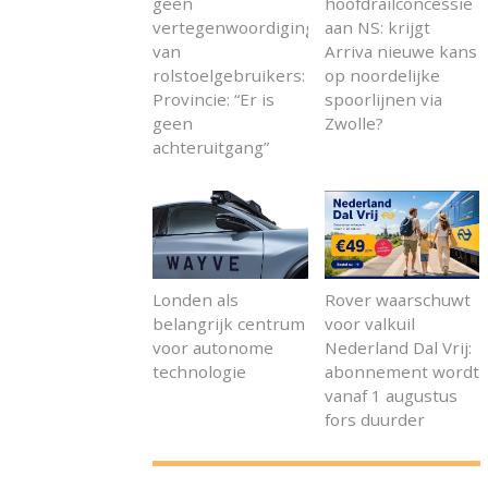
geen
hoofdrailconcessie
vertegenwoordiging
aan NS: krijgt
van
Arriva nieuwe kans
rolstoelgebruikers:
op noordelijke
Provincie: “Er is
spoorlijnen via
geen
Zwolle?
achteruitgang”
Londen als
Rover waarschuwt
belangrijk centrum
voor valkuil
voor autonome
Nederland Dal Vrij:
technologie
abonnement wordt
vanaf 1 augustus
fors duurder