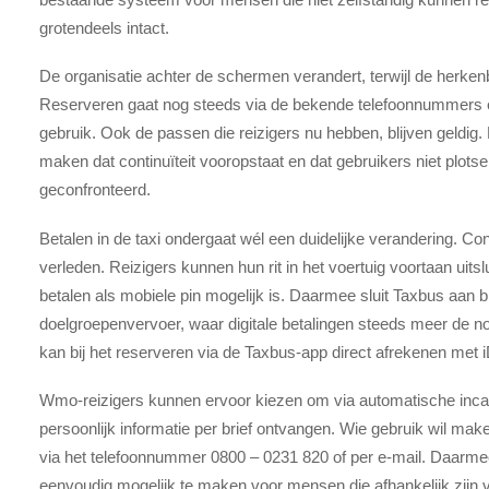
grotendeels intact.
De organisatie achter de schermen verandert, terwijl de herkenb
Reserveren gaat nog steeds via de bekende telefoonnummers
gebruik. Ook de passen die reizigers nu hebben, blijven geldig. 
maken dat continuïteit vooropstaat en dat gebruikers niet plo
geconfronteerd.
Betalen in de taxi ondergaat wél een duidelijke verandering. Co
verleden. Reizigers kunnen hun rit in het voertuig voortaan uitsl
betalen als mobiele pin mogelijk is. Daarmee sluit Taxbus aan b
doelgroepenvervoer, waar digitale betalingen steeds meer de no
kan bij het reserveren via de Taxbus-app direct afrekenen met i
Wmo-reizigers kunnen ervoor kiezen om via automatische inca
persoonlijk informatie per brief ontvangen. Wie gebruik wil ma
via het telefoonnummer 0800 – 0231 820 of per e-mail. Daarme
eenvoudig mogelijk te maken voor mensen die afhankelijk zijn v