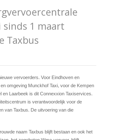
rgvervoercentrale
 sinds 1 maart
le Taxbus
 nieuwe vervoerders. Voor Eindhoven en
d en omgeving Munckhof Taxi, voor de Kempen
 en Laarbeek is dit Connexxion Taxiservices.
teitscentrum is verantwoordelijk voor de
en van Taxbus. De uitvoering van die
rtrouwde naam Taxbus blijft bestaan en ook het
zen, het zogeheten Wmo-vervoer, blijft