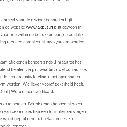
aarheid voor de reiziger behouden blijft.
 en de website
www.taxbus.nl
blijft gewoon in
Daarmee willen de betrokken partijen duidelijk
tseling met een compleet nieuw systeem worden
ntant afrekenen behoort sinds 1 maart tot het
uitend betalen via pin, waarbij zowel contactloos
ij de bredere ontwikkeling in het openbaar en
rm worden. Wie liever vooraf zekerheid heeft,
Deal | Wero of een creditcard.
sso te betalen. Betrokkenen hebben hierover
ken van deze optie, kan een formulier aanvragen
e wordt geprobeerd het betaalproces zo
an dit vervoer.