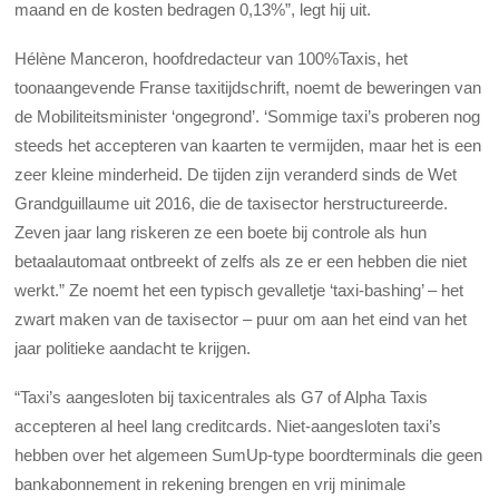
maand en de kosten bedragen 0,13%”, legt hij uit.
Hélène Manceron, hoofdredacteur van 100%Taxis, het
toonaangevende Franse taxitijdschrift, noemt de beweringen van
de Mobiliteitsminister ‘ongegrond’. ‘Sommige taxi’s proberen nog
steeds het accepteren van kaarten te vermijden, maar het is een
zeer kleine minderheid. De tijden zijn veranderd sinds de Wet
Grandguillaume uit 2016, die de taxisector herstructureerde.
Zeven jaar lang riskeren ze een boete bij controle als hun
betaalautomaat ontbreekt of zelfs als ze er een hebben die niet
werkt.” Ze noemt het een typisch gevalletje ‘taxi-bashing’ – het
zwart maken van de taxisector – puur om aan het eind van het
jaar politieke aandacht te krijgen.
“Taxi’s aangesloten bij taxicentrales als G7 of Alpha Taxis
accepteren al heel lang creditcards. Niet-aangesloten taxi’s
hebben over het algemeen SumUp-type boordterminals die geen
bankabonnement in rekening brengen en vrij minimale