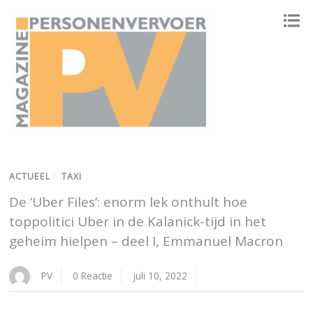
ONAFHANKELIJK PLATFORM VOOR HET PERSONENVERVOER
ACTUEEL
/
TAXI
De ‘Uber Files’: enorm lek onthult hoe
toppolitici Uber in de Kalanick-tijd in het
geheim hielpen – deel I, Emmanuel Macron
PV
0 Reactie
juli 10, 2022