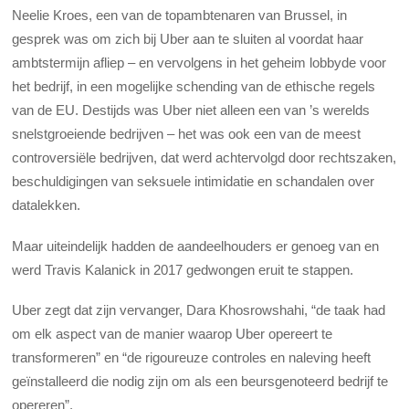
Neelie Kroes, een van de topambtenaren van Brussel, in
gesprek was om zich bij Uber aan te sluiten al voordat haar
ambtstermijn afliep – en vervolgens in het geheim lobbyde voor
het bedrijf, in een mogelijke schending van de ethische regels
van de EU. Destijds was Uber niet alleen een van ’s werelds
snelstgroeiende bedrijven – het was ook een van de meest
controversiële bedrijven, dat werd achtervolgd door rechtszaken,
beschuldigingen van seksuele intimidatie en schandalen over
datalekken.
Maar uiteindelijk hadden de aandeelhouders er genoeg van en
werd Travis Kalanick in 2017 gedwongen eruit te stappen.
Uber zegt dat zijn vervanger, Dara Khosrowshahi, “de taak had
om elk aspect van de manier waarop Uber opereert te
transformeren” en “de rigoureuze controles en naleving heeft
geïnstalleerd die nodig zijn om als een beursgenoteerd bedrijf te
opereren”.