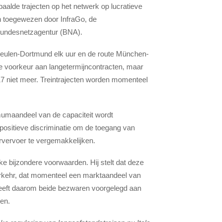
aalde trajecten op het netwerk op lucratieve
n toegewezen door InfraGo, de
Bundesnetzagentur (BNA).
-Keulen-Dortmund elk uur en de route München-
 de voorkeur aan langetermijncontracten, maar
7 niet meer. Treintrajecten worden momenteel
imumaandeel van de capaciteit wordt
ositieve discriminatie om de toegang van
rvervoer te vergemakkelijken.
ke bijzondere voorwaarden. Hij stelt dat deze
verkehr, dat momenteel een marktaandeel van
 heeft daarom beide bezwaren voorgelegd aan
en.