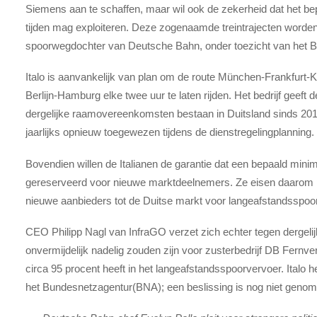
Siemens aan te schaffen, maar wil ook de zekerheid dat het bep
tijden mag exploiteren. Deze zogenaamde treintrajecten worde
spoorwegdochter van Deutsche Bahn, onder toezicht van het 
Italo is aanvankelijk van plan om de route München-Frankfurt
Berlijn-Hamburg elke twee uur te laten rijden. Het bedrijf geeft
dergelijke raamovereenkomsten bestaan in Duitsland sinds 201
jaarlijks opnieuw toegewezen tijdens de dienstregelingplanning.
Bovendien willen de Italianen de garantie dat een bepaald min
gereserveerd voor nieuwe marktdeelnemers. Ze eisen daarom p
nieuwe aanbieders tot de Duitse markt voor langeafstandsspoo
CEO Philipp Nagl van InfraGO verzet zich echter tegen dergelij
onvermijdelijk nadelig zouden zijn voor zusterbedrijf DB Fern
circa 95 procent heeft in het langeafstandsspoorvervoer. Italo
het Bundesnetzagentur(BNA); een beslissing is nog niet genom