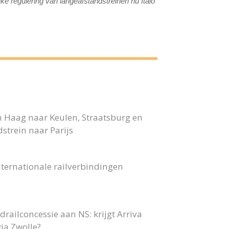
ke regulering van langeafstandstreinen nu Italo
n Haag naar Keulen, Straatsburg en
strein naar Parijs
ternationale railverbindingen
railconcessie aan NS: krijgt Arriva
ia Zwolle?