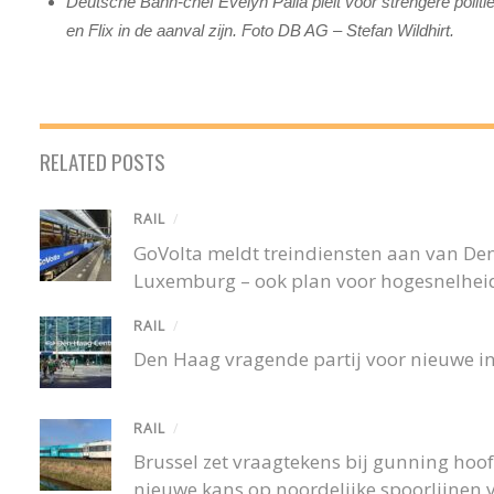
Deutsche Bahn-chef Evelyn Palla pleit voor strengere politie
en Flix in de aanval zijn. Foto DB AG – Stefan Wildhirt.
RELATED POSTS
RAIL
/
GoVolta meldt treindiensten aan van De
Luxemburg – ook plan voor hogesnelheid
RAIL
/
Den Haag vragende partij voor nieuwe in
RAIL
/
Brussel zet vraagtekens bij gunning hoofd
nieuwe kans op noordelijke spoorlijnen v