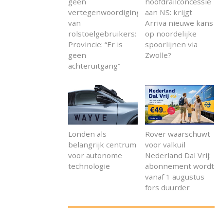
geen
hoofdrailconcessie
vertegenwoordiging
aan NS: krijgt
van
Arriva nieuwe kans
rolstoelgebruikers:
op noordelijke
Provincie: “Er is
spoorlijnen via
geen
Zwolle?
achteruitgang”
Londen als
Rover waarschuwt
belangrijk centrum
voor valkuil
voor autonome
Nederland Dal Vrij:
technologie
abonnement wordt
vanaf 1 augustus
fors duurder