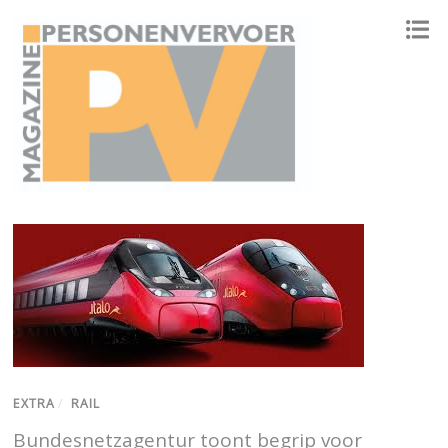
ONAFHANKELIJK PLATFORM VOOR HET PERSONENVERVOER
EXTRA
/
RAIL
Bundesnetzagentur toont begrip voor