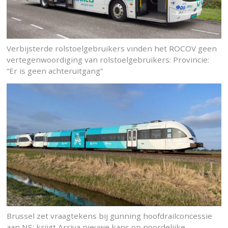
Verbijsterde rolstoelgebruikers vinden het ROCOV geen
vertegenwoordiging van rolstoelgebruikers: Provincie:
“Er is geen achteruitgang”
Brussel zet vraagtekens bij gunning hoofdrailconcessie
aan NS: krijgt Arriva nieuwe kans op noordelijke