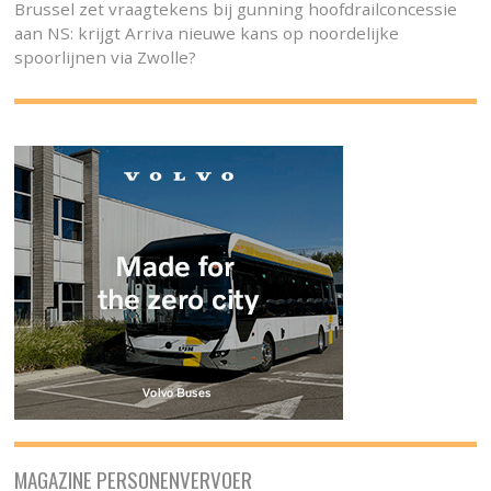
Brussel zet vraagtekens bij gunning hoofdrailconcessie
aan NS: krijgt Arriva nieuwe kans op noordelijke
spoorlijnen via Zwolle?
MAGAZINE PERSONENVERVOER