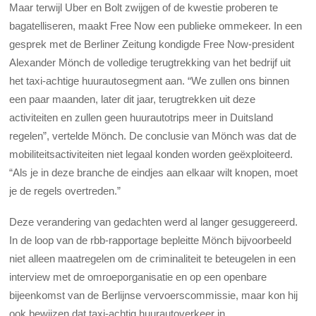
Maar terwijl Uber en Bolt zwijgen of de kwestie proberen te
bagatelliseren, maakt Free Now een publieke ommekeer. In een
gesprek met de Berliner Zeitung kondigde Free Now-president
Alexander Mönch de volledige terugtrekking van het bedrijf uit
het taxi-achtige huurautosegment aan. “We zullen ons binnen
een paar maanden, later dit jaar, terugtrekken uit deze
activiteiten en zullen geen huurautotrips meer in Duitsland
regelen”, vertelde Mönch. De conclusie van Mönch was dat de
mobiliteitsactiviteiten niet legaal konden worden geëxploiteerd.
“Als je in deze branche de eindjes aan elkaar wilt knopen, moet
je de regels overtreden.”
Deze verandering van gedachten werd al langer gesuggereerd.
In de loop van de rbb-rapportage bepleitte Mönch bijvoorbeeld
niet alleen maatregelen om de criminaliteit te beteugelen in een
interview met de omroeporganisatie en op een openbare
bijeenkomst van de Berlijnse vervoerscommissie, maar kon hij
ook bewijzen dat taxi-achtig huurautoverkeer in