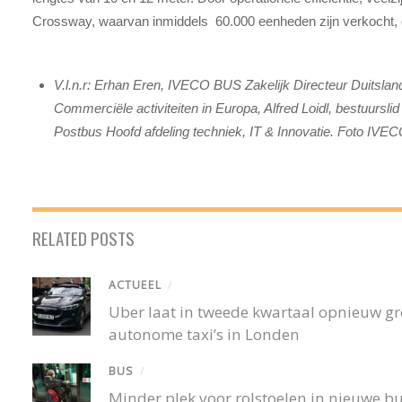
Crossway, waarvan inmiddels 60.000 eenheden zijn verkocht, de
V.l.n.r: Erhan Eren, IVECO BUS Zakelijk Directeur Duitsl
Commerciële activiteiten in Europa, Alfred Loidl, bestuurs
Postbus Hoofd afdeling techniek, IT & Innovatie. Foto IVE
RELATED POSTS
ACTUEEL
/
Uber laat in tweede kwartaal opnieuw gro
autonome taxi’s in Londen
BUS
/
Minder plek voor rolstoelen in nieuwe 