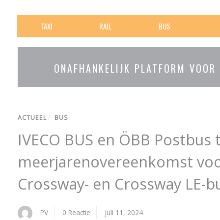
TAXI
RAIL
BUS
ONAFHANKELIJK PLATFORM VOOR
ACTUEEL
/
BUS
IVECO BUS en ÖBB Postbus 
meerjarenovereenkomst voor
Crossway- en Crossway LE-b
PV
0 Reactie
juli 11, 2024