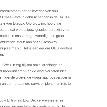
ereenkomst voor de levering van 900
t Crossway’s in gebruik hebben in de DACH-
tste van Europa. Giorgio Zino, hoofd van
ts op dat we opnieuw geselecteerd zijn voor
ostbus in ons vertegenwoordigt een groot
oortdurende steun aan onze Crossway-
tenrijkse markt. Het is een eer om ÖBB Postbus
en.”
 “We zijn erg blij om onze jarenlange en
 moderniseren van de vloot verbetert niet
oen aan de groeiende vraag naar busvervoer in
en comfortabelere service tijdens hun reis te
ow Entry- als Low Decker-versies en in
jdigheid en prestaties te combineren, is de