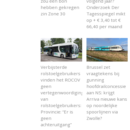
zou een bon
volgend jaar?
hebben gekregen
Onderzoek Der
zin Zone 30
Tagesspiegel mikt
op + € 3,40 tot €
66,40 per maand
Verbijsterde
Brussel zet
rolstoelgebruikers
vraagtekens bij
vinden het ROCOV
gunning
geen
hoofdrailconcessie
vertegenwoordiging
aan NS: krijgt
van
Arriva nieuwe kans
rolstoelgebruikers:
op noordelijke
Provincie: “Er is
spoorlijnen via
geen
Zwolle?
achteruitgang”