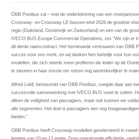
ÖBB Postbus zal – met de ondertekening van een meerjarenov
Crossway- en Crossway LE-bussen eind 2028 de grootste vloo
regio (Duitsland, Oostenrijk en Zwitserland) en een van de groo
IVECO BUS Europe Commercial Operations, zei: “We zijn er tro
dit derde raamcontract. Het hernieuwde vertrouwen van ÖBB P
succes voor ons merk, en wij danken hen hartelijk voor hun v
modellen, die zich steeds meer profileren als leider op de Oos
te steunen in haar missie om reizen nog aantrekkelijker te mak
Alfred Loidl, bestuurslid van ÖBB Postbus, voegde daar aan toe:
succesvolle samenwerking met IVECO BUS voort te zetten. Het
alleen de veiligheid van passagiers, maar ook kunnen we vold
alle segmenten. Het doel is passagiers een nog hoogwaardigere 
bieden.”
ÖBB Postbus heeft Crossway-modellen geselecteerd in zowel L
lengtes van 10 en 12 meter. Door operationele efficiëntie, veelzi